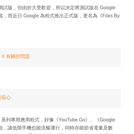
的內部測試版，但由於大受歡迎，所以決定將測試版在 Google
載，而近日 Google 為程式推出正式版，更名為《Files By
e X 有觸控問題
超噁心
 Go 系列專用應用程式，好像《YouTube Go》、《Google
簡版的功能，讓低階手機也能流暢運行，同時亦能節省電量及數