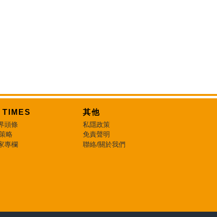
T TIMES
其他
界頭條
私隱政策
 策略
免責聲明
家專欄
聯絡/關於我們