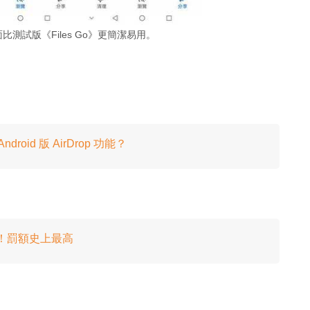
的介面比測試版《Files Go》更簡潔易用。
roid 版 AirDrop 功能？
0 億！罰額史上最高