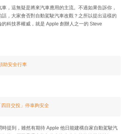
汽車，這無疑是將來汽車應用的主流。不過如果告訴你，
的話，大家會否對自動駕駛汽車改觀？之所以提出這樣的
界權威，就是 Apple 創辦人之一的 Steve
t 雙鏡頭助安全行車
裝置 「四目交投」停車夠安全
前接受訪問時提到，雖然有期待 Apple 他日能建構自家自動駕駛汽