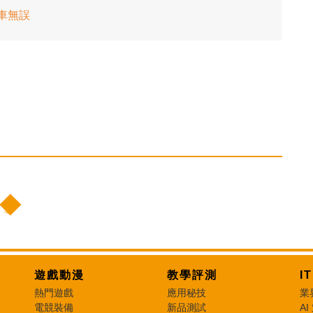
出車無誤
遊戲動漫
教學評測
I
熱門遊戲
應用秘技
業
電競裝備
新品測試
AI