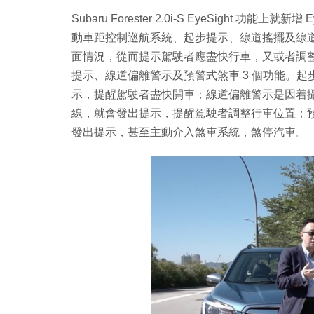
Subaru Forester 2.0i-S EyeSight 
動車距控制巡航系統、起步提示、線道搖擺及線道
面情況，從而提示駕駛者應盡快行車，又或者調整行車
提示、線道偏離警示及預警式煞車 3 個功能。
示，提醒駕駛者盡快開車；線道偏離警示是因着
線，就會發出提示，提醒駕駛者調整行車位置；
發出提示，甚至主動介入煞車系統，煞停汽車。