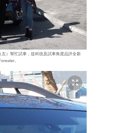
is（左）幫忙試車，從科技及試車角度品評全新
Forester。