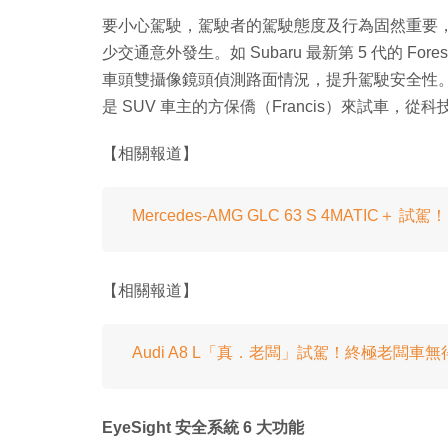
要小心駕駛，駕駛者的駕駛態度及行為固然重要
少交通意外發生。如 Subaru 最新第 5 代的 Forester
車頭雙攝像鏡頭偵測路面情況，提升駕駛安全性。e
是 SUV 車主的方保僑（Francis）來試車，從科技
【相關報道】
Mercedes-AMG GLC 63 S 4MATIC＋ 
【相關報道】
Audi A8 L「真．老闆」試駕！終極老闆車無
EyeSight 安全系統 6 大功能