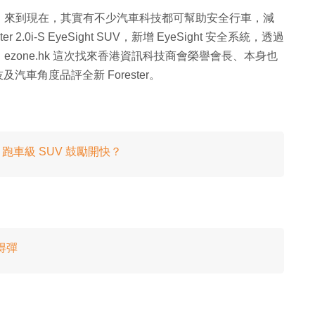
，來到現在，其實有不少汽車科技都可幫助安全行車，減
 2.0i-S EyeSight SUV，新增 EyeSight 安全系統，透過
zone.hk 這次找來香港資訊科技商會榮譽會長、本身也
及汽車角度品評全新 Forester。
試駕！ 跑車級 SUV 鼓勵開快？
得彈