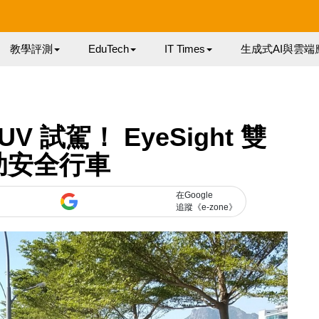
教學評測
EduTech
IT Times
生成式AI與雲端
 SUV 試駕！ EyeSight 雙
助安全行車
在Google
追蹤《e-zone》