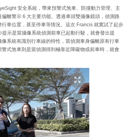
功能上就新增 EyeSight 安全系統，帶來預警式煞車、防撞動力管理、主
偏離警示 6 大主要功能。透過車頭雙攝像鏡頭，偵測路
位置，甚至停車等情況。這次 Francis 就實試了起步
起步提示是當攝像系統偵測前車已起動行駛，就會發出提
攝像系統有識別行車線的特性，當偵測車身偏離原有行車
預警式煞車則是當偵測得到極靠近障礙物或前車時，就會