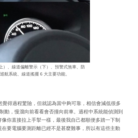
提示（上）、線道偏離警示（下）、預警式煞車、防
巡航系統、線道搖擺 6 大主要功能。
功能後，雖然覺得過程驚險，但就認為當中夠可靠，相信會減低很多
段無踏制動，慢溜向前看看會否撞向前車。過程中系統能偵測到
好像你直接拉上手掣一樣，最後我自己都順便多踏一下制
現在要電腦要測距離已經不是甚麼難事，所以有這些主動