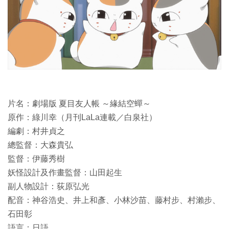
片名：劇場版 夏目友人帳 ～緣結空蟬～
原作：綠川幸（月刊LaLa連載／白泉社）
編劇：村井貞之
總監督：大森貴弘
監督：伊藤秀樹
妖怪設計及作畫監督：山田起生
副人物設計：荻原弘光
配音：神谷浩史、井上和彥、小林沙苗、藤村步、村瀨步、
石田彰
語言：日語