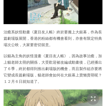
治癒系妖怪動畫《夏目友人帳》終於要搬上大銀幕，作為長
篇劇場版展開，香港的粉絲都有機會看到，亦會有限定特典
場次公映，大家要密切留意。
以貓為主角的妖怪漫畫《夏目友人帳》，因為故事治癒，加
上貓老師太萌的關係，大受歡迎被改編成動畫後，已經播出
了６季，終於都得到推出劇場版的機會，而且製作組亦要將
它變成長篇劇場版，貓老師會如何在大銀幕上賣懶賣萌呢？
１２月６日就知道了。