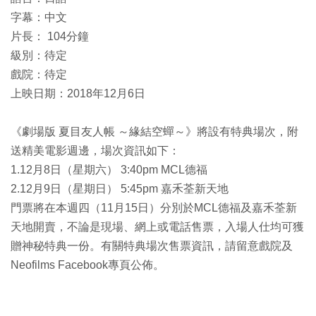
字幕：中文
片長： 104分鐘
級別：待定
戲院：待定
上映日期：2018年12月6日
《劇場版 夏目友人帳 ～緣結空蟬～》將設有特典場次，附
送精美電影週邊，場次資訊如下：
1.12月8日（星期六） 3:40pm MCL德福
2.12月9日（星期日） 5:45pm 嘉禾荃新天地
門票將在本週四（11月15日）分別於MCL德福及嘉禾荃新
天地開賣，不論是現場、網上或電話售票，入場人仕均可獲
贈神秘特典一份。有關特典場次售票資訊，請留意戲院及
Neofilms Facebook專頁公佈。