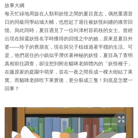
故事大綱
每天忙碌地周旋在人類和妖怪之間的夏目貴志，偶然重遇昔
日的同級同學結城大輔，也想起了過往被妖怪糾纏的痛苦回
憶。與此同時，夏目遇見了一位叫津村容莉枝的女士。曾經
出現在歸還妖怪名字時獲得的回憶之中的她，原來是夏目外
婆——玲子的舊朋友，現在與兒子椋雄過著平穩的生活。可
是，他們居住的小鎮似乎潛伏著神秘的妖怪，夏目為了查明
真相前往調查，卻沒想到附在貓咪老師體內的「妖怪種子」
在藤原家的庭園中萌芽，並在一夜之間長成一棵大樹結了果
實。而貓咪老師吃下果實後，更分裂成三隻！到底是怎麼一
回事？