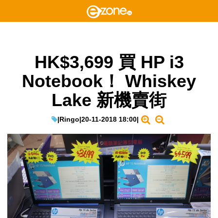
HK$3,699 買 HP i3
Notebook！ Whiskey
Lake 新機賣街
|
Ringo
|
20-11-2018 18:00
|