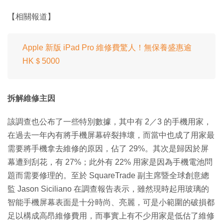
【相關報道】
Apple 新版 iPad Pro 維修費驚人！無保養盛惠逾
HK＄5000
拆解維修主因
該調查也公布了一些特別數據，其中有 2／3 的手機用家，
在過去一年內有將手機屏幕碎裂摔壞，而當中也成了用家最
需要將手機拿去維修的原因，佔了 29%。其次是歸因於屏
幕遭到刮花，有 27%；此外有 22% 用家是因為手機電池問
題而需要修理的。至於 SquareTrade 副主席暨全球創意總
監 Jason Siciliano 在調查報告表示，雖然現時起用玻璃的
智能手機屏幕表面是十分時尚、亮麗，可是小範圍的破損都
足以構成高昂維修費用，而事實上有不少用家是低估了維修