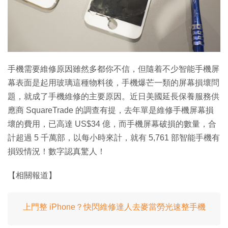
手機需要維修原因雖然多都你不信，但隨着不少智能手機屏
幕表面是起用玻璃這種物料後，手機爆芒一類的屏幕損壞問
題，就成了手機維修的主要原因。近日美國延長保養服務供
應商 SquareTrade 的調查有提，去年單是維修手機屏幕損
壞的費用，已高達 US$34 億，而手機屏幕破損的數量，合
計超過 5 千萬部，以每小時來計，就有 5,761 部智能手機有
損毀情況！數字認真驚人！
【相關報道】
上門整 iPhone？快閃維修達人去麥當勞光速整手機