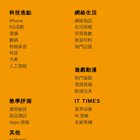
科技焦點
網絡生活
iPhone
網絡熱話
5G流動
生活情報
電腦
筍買着數
數碼
旅遊筍料
智能家居
熱門話題
科技
汽車
人工智能
遊戲動漫
熱門遊戲
電競裝備
動漫玩具
教學評測
IT TIMES
應用秘技
業界頭條
新品測試
AI 策略
Apps 情報
名家專欄
其他