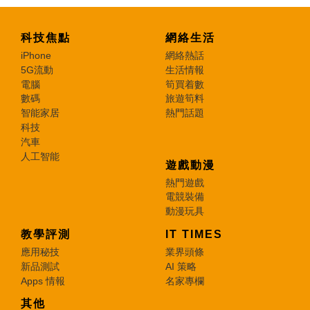
科技焦點
網絡生活
iPhone
網絡熱話
5G流動
生活情報
電腦
筍買着數
數碼
旅遊筍料
智能家居
熱門話題
科技
汽車
人工智能
遊戲動漫
熱門遊戲
電競裝備
動漫玩具
教學評測
IT TIMES
應用秘技
業界頭條
新品測試
AI 策略
Apps 情報
名家專欄
其他