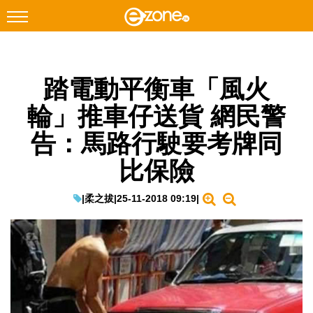
搜尋
踏電動平衡車「風火
Facebook
Instagram
輪」推車仔送貨 網民警
科技焦點
告：馬路行駛要考牌同
網絡生活
比保險
遊戲動漫
教學評測
|
柔之拔
|
25-11-2018 09:19
|
EduTech
IT Times
生成式AI與雲端應用
Enterprise Digital Transformation