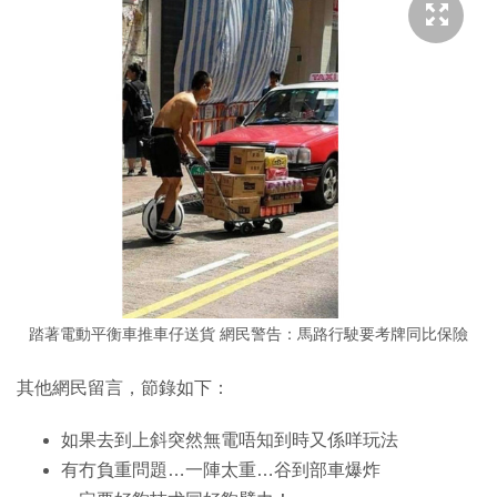
踏著電動平衡車推車仔送貨 網民警告：馬路行駛要考牌同比保險
其他網民留言，節錄如下：
如果去到上斜突然無電唔知到時又係咩玩法
有冇負重問題…一陣太重…谷到部車爆炸