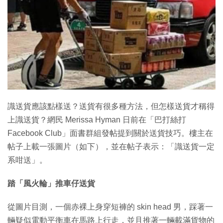
特集
識送貨應該點樣送？送貨有很多種方法，但怎樣送貨才稱得
上識送貨？網民 Merissa Hyman 日前在「‎巴打絲打
Facebook Club」面書群組發帖提到關於送貨技巧。樓主在
帖子上載一張圖片（如下），並在帖子表示：「識送貨一定
系咁送」。
踏「風火輪」推車仔送貨
從圖片目測，一個赤裸上身穿短褲的 skin head 男，踩著一
輛疑似電動平衡車在馬路上行走，並且推著一輛載滿貨物的