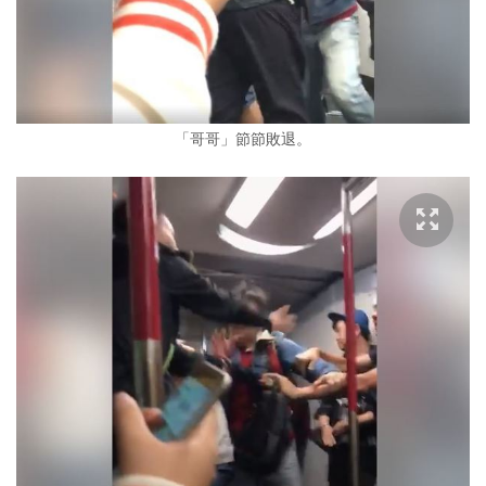
「哥哥」節節敗退。