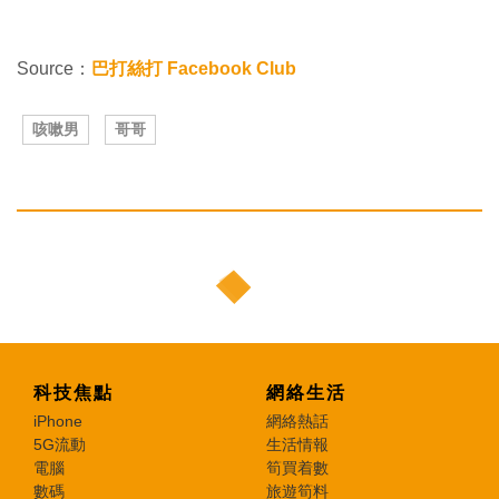
Source：
巴打絲打 Facebook Club
咳嗽男
哥哥
科技焦點
網絡生活
iPhone
網絡熱話
5G流動
生活情報
電腦
筍買着數
數碼
旅遊筍料