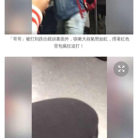
「哥哥」被打到跌出鏡頭畫面外，咳嗽大叔氣勢如虹，揹著紅色
背包瘋狂追打！