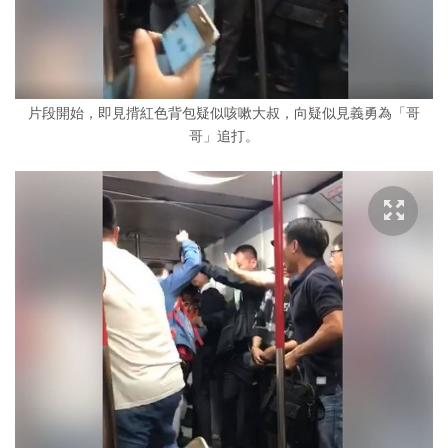
片段開始，即見揹紅色背包疑似咳嗽大叔，向疑似見義勇為「哥
哥」追打。