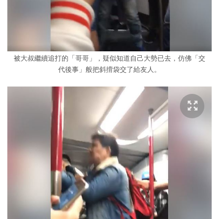
被大叔繼續追打的「哥哥」，疑似知道自己大勢已去，仿佛「交
代後事」般把斜揹袋交了給友人。