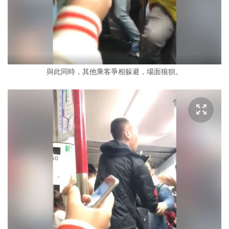
與此同時，其他乘客爭相躲避，場面狼狽。