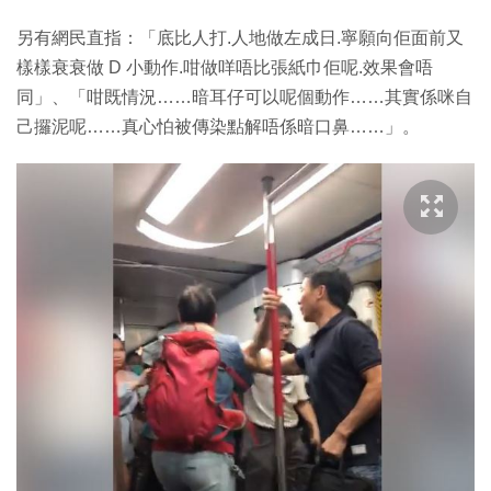
另有網民直指：「底比人打.人地做左成日.寧願向佢面前又
樣樣衰衰做 D 小動作.咁做咩唔比張紙巾佢呢.效果會唔
同」、「咁既情況……暗耳仔可以呢個動作……其實係咪自
己攞泥呢……真心怕被傳染點解唔係暗口鼻……」。