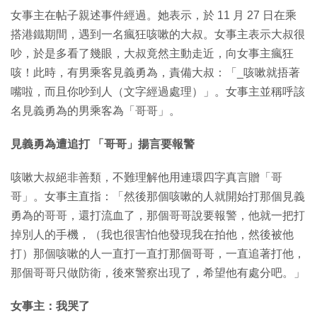
女事主在帖子親述事件經過。她表示，於 11 月 27 日在乘
搭港鐵期間，遇到一名瘋狂咳嗽的大叔。女事主表示大叔很
吵，於是多看了幾眼，大叔竟然主動走近，向女事主瘋狂
咳！此時，有男乘客見義勇為，責備大叔：「_咳嗽就捂著
嘴啦，而且你吵到人（文字經過處理）」。女事主並稱呼該
名見義勇為的男乘客為「哥哥」。
見義勇為遭追打 「哥哥」揚言要報警
咳嗽大叔絕非善類，不難理解他用連環四字真言贈「哥
哥」。女事主直指：「然後那個咳嗽的人就開始打那個見義
勇為的哥哥，還打流血了，那個哥哥說要報警，他就一把打
掉別人的手機，（我也很害怕他發現我在拍他，然後被他
打）那個咳嗽的人一直打一直打那個哥哥，一直追著打他，
那個哥哥只做防衛，後來警察出現了，希望他有處分吧。」
女事主：我哭了