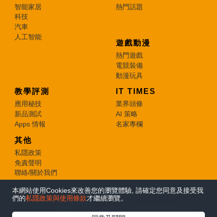
智能家居
熱門話題
科技
汽車
人工智能
遊戲動漫
熱門遊戲
電競裝備
動漫玩具
教學評測
IT TIMES
應用秘技
業界頭條
新品測試
AI 策略
Apps 情報
名家專欄
其他
私隱政策
免責聲明
聯絡/關於我們
本網站使用Cookies來改善您的瀏覽體驗, 請確定您同意及接受我
© 2026 e-zone. All Rights Reserved.
們的
私隱政策與使用條款
才繼續瀏覽。
在Google