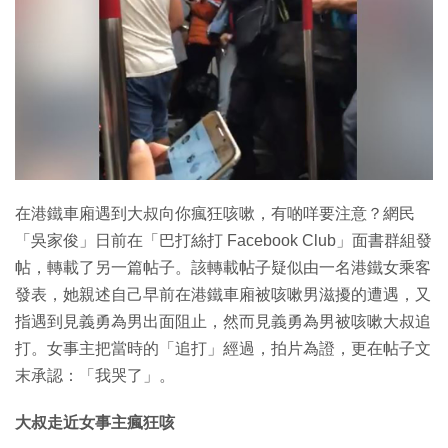
在港鐵車廂遇到大叔向你瘋狂咳嗽，有啲咩要注意？網民
「吳家俊」日前在「巴打絲打 Facebook Club」面書群組發
帖，轉載了另一篇帖子。該轉載帖子疑似由一名港鐵女乘客
發表，她親述自己早前在港鐵車廂被咳嗽男滋擾的遭遇，又
指遇到見義勇為男出面阻止，然而見義勇為男被咳嗽大叔追
打。女事主把當時的「追打」經過，拍片為證，更在帖子文
末承認：「我哭了」。
大叔走近女事主瘋狂咳