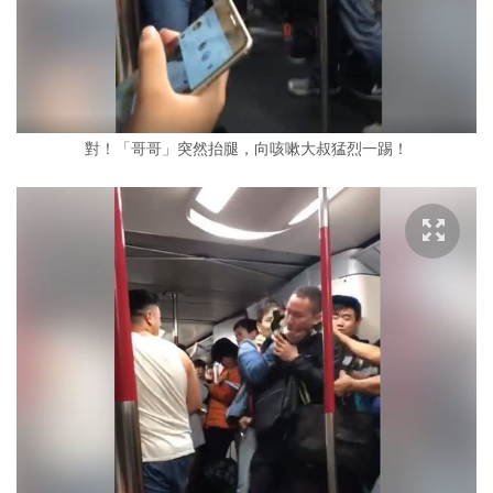
對！「哥哥」突然抬腿，向咳嗽大叔猛烈一踢！