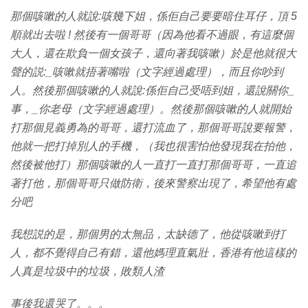
那個咳嗽的人就說:咳幾下姐，係佢自己要要暗住耳仔，頂 5
順就出去啦 ! 然後有一個哥哥（因為他看不過眼，有這麼個
大人，還在欺負一個女孩子，還向著我咳嗽）於是他就很大
聲的説:_咳嗽就捂著嘴啦（文字經過處理），而且你吵到
人。然後那個咳嗽的人就說:係佢自己受唔到姐，還說關你_
事，_你老母（文字經過處理）。然後那個咳嗽的人就開始
打那個見義勇為的哥哥，還打流血了，那個哥哥說要報警，
他就一把打掉別人的手機，（我也很害怕他發現我在拍他，
然後被他打）那個咳嗽的人一直打一直打那個哥哥，一直追
著打他，那個哥哥只做防衛，後來警察出現了，希望他有處
分吧
我想説的是，那個男的太無品，太缺德了，他從咳嗽到打
人，都不覺得自己有錯，還他媽理直氣壯，香港有他這樣的
人真是垃圾中的垃圾，敗類人渣
事後我還哭了。。。