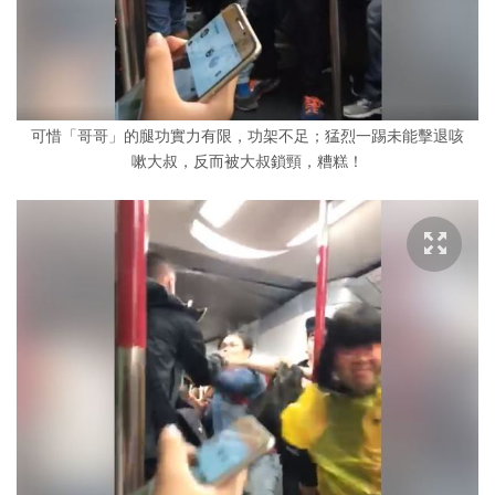
可惜「哥哥」的腿功實力有限，功架不足；猛烈一踢未能擊退咳
嗽大叔，反而被大叔鎖頸，糟糕！