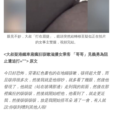
眼見不妙，大叔「打在眉捷」，鏡頭突然給轉移至疑似正在拍片
的女事主雙腿，視頻完結。
<大叔疑港鐵車廂瘋狂咳嗽滋擾女乘客 「哥哥」見義勇為阻
止遭追打=""> 原文
今日好恐怖，背著紅色書包的在地鐵咳嗽，咳得超大聲，而
且咳得很多次，然後我就是他很吵，就多看了幾眼，然後他
發現了，他就從（站在玻璃那邊）走到我的前面，然後在那
裡瘋狂的咳咳咳，然後就開始瞪他，他看到了，就走更近
我，然後咳咳咳咳，放是我開始捂耳朵 過了一會，有人就
説:你咳到嘈到其他人啦!