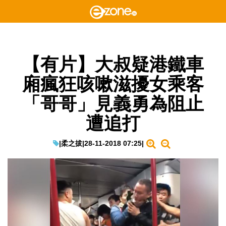
【有片】大叔疑港鐵車
廂瘋狂咳嗽滋擾女乘客
「哥哥」見義勇為阻止
遭追打
|
柔之拔
|
28-11-2018 07:25
|