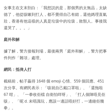
女事主在文末剖白：「我想説的是，那個男的太無品，太缺
德了，他從咳嗽到打人，都不覺得自己有錯，還他媽理直氣
壯，香港有他這樣的人真是垃圾中的垃圾，敗類人。事後我
還哭了。。。」
庭外和解
據了解，警方接報到場，最後兩男「庭外和解」，警方把事
件列作「雜項」處理。
網民：抵俾人打
截稿前，帖子贏得 1648 個 emoji 心情、559 個回應、451
次分享。有網民表示：「咳就自己戴口罩啦」、「還拖啦
67 咁」、「一拳收佢檔 自衛怕咩呀」、「打人個陣唔見佢
咳」、「呢 d. 未唔識玩，應該一邊話唔好打，一邊鐘佢幾
拳」。