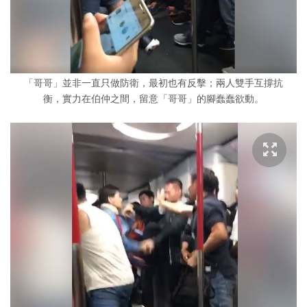
「哥哥」並非一直只做防衛，最初也有反擊；兩人雙手互撐抗
衡，實力在伯仲之間，留意「哥哥」的腳蠢蠢欲動。