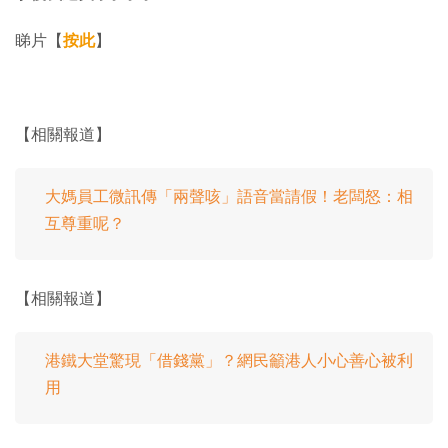
睇片【
按此
】
【相關報道】
大媽員工微訊傳「兩聲咳」語音當請假！老闆怒：相
互尊重呢？
【相關報道】
港鐵大堂驚現「借錢黨」？網民籲港人小心善心被利
用