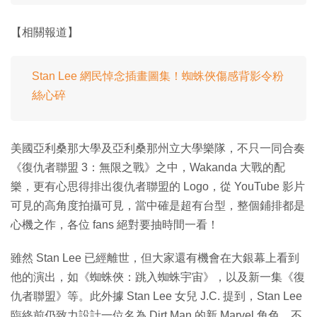
【相關報道】
Stan Lee 網民悼念插畫圖集！蜘蛛俠傷感背影令粉
絲心碎
美國亞利桑那大學及亞利桑那州立大學樂隊，不只一同合奏
《復仇者聯盟 3：無限之戰》之中，Wakanda 大戰的配
樂，更有心思得排出復仇者聯盟的 Logo，從 YouTube 影片
可見的高角度拍攝可見，當中確是超有台型，整個鋪排都是
心機之作，各位 fans 絕對要抽時間一看！
雖然 Stan Lee 已經離世，但大家還有機會在大銀幕上看到
他的演出，如《蜘蛛俠：跳入蜘蛛宇宙》，以及新一集《復
仇者聯盟》等。此外據 Stan Lee 女兒 J.C. 提到，Stan Lee
臨終前仍致力設計一位名為 Dirt Man 的新 Marvel 角色，不