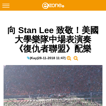
搜尋
向 Stan Lee 致敬！美國
Facebook
Instagram
大學樂隊中場表演奏
科技焦點
《復仇者聯盟》配樂
網絡生活
遊戲動漫
|
Kay
|
28-11-2018 11:47
|
教學評測
EduTech
IT Times
生成式AI與雲端應用
Enterprise Digital Transformation