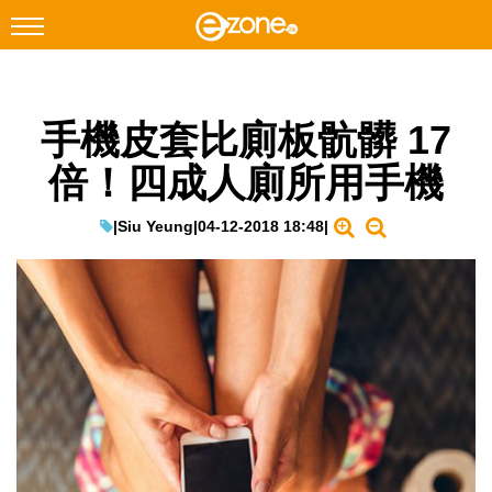
搜尋
手機皮套比廁板骯髒 17
Facebook
Instagram
倍！四成人廁所用手機
科技焦點
網絡生活
|
Siu Yeung
|
04-12-2018 18:48
|
遊戲動漫
教學評測
EduTech
IT Times
生成式AI與雲端應用
Enterprise Digital Transformation