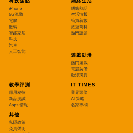
科技焦點
網絡生活
iPhone
網絡熱話
5G流動
生活情報
電腦
筍買着數
數碼
旅遊筍料
智能家居
熱門話題
科技
汽車
人工智能
遊戲動漫
熱門遊戲
電競裝備
動漫玩具
教學評測
IT TIMES
應用秘技
業界頭條
新品測試
AI 策略
Apps 情報
名家專欄
其他
私隱政策
免責聲明