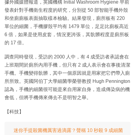
據外國媒體報道，英國機構 Initial Washroom Hygiene 早前
發表針對手機衛生程度的研究，分別從 50 部智能手機外殼
和坐廁廁板表面抽取樣本檢驗。結果發現，廁所板有 220
單位的細菌，手機膠殼平均有 1479 單位，足足比廁板高近
6 倍，如果是使用皮套，情況更誇張，其骯髒程度是廁所板
的 17 倍。
調查同時發現，受訪的 2000 人中，有 4 成受訪者承認會在
上班期間於廁所內用手機，但只有 2 成人表示會在事後清潔
手機。手機變得骯髒，其中一個原因就是用家把它們帶入廁
所所致。英國阿伯丁大學細菌學榮譽教授 Hugh Pennington
認為，手機的細菌很可能是來自用家自身，造成傳染病的機
會低，但將手機傳來傳去不是明智之舉。
【科技】
迷你手提殺菌機厲害過滴露？聲稱 10 秒殺 9 成細菌