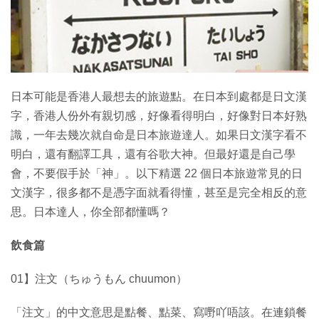
特集
日本可能是香港人最想去的旅遊點。在日本到處都是日文漢
字，香港人份外有親切感，好像看得明白，好像對日本好熟
識，一年去幾次就自命是日本旅遊達人。如果日文漢字看不
明白，還有翻譯工具，還有谷歌大神。但最好還是自己學
會，不要假手於「神」。以下精選 22 個日本旅遊常見的日
文漢字，很多都不是憑字面就看得懂，甚至是完全相反的意
思。日本達人，你全部都懂嗎？
飲食篇
01】注文（ちゅうもん chuumon）
「注文」的中文意思是點餐、點菜、寫嘢吖唔該。在連鎖餐