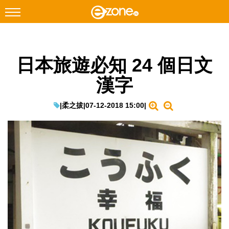
搜尋
日本旅遊必知 24 個日文
Facebook
Instagram
漢字
科技焦點
網絡生活
|
柔之拔
|
07-12-2018 15:00
|
遊戲動漫
教學評測
EduTech
IT Times
生成式AI與雲端應用
Enterprise Digital Transformation