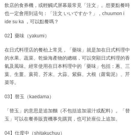
飲店的食券機，或輕觸式屏幕最常見「注文」。想要點餐時
也一定會用到這句：「注文 いいですか？」，chuumon i
ide su ka ，可以點餐嗎？
02】藥味（yakumi）
在日式料理店的餐枱上常見，「藥味」就是加在日式料理中
的水果、蔬菜、乾燥海產物的總稱，可以突顯日式料理的香
氣及風味。經常使用在日本料理中的「藥味」包括：蔥、三
葉、生薑、蘘荷、芥末、大蒜、紫蘇、大根（蘿蔔泥）、芹
菜等。
03】替玉（kaedama）
「替玉」的意思是追加麵（不包括追加湯汁或配料）。「替
玉」可以在餐券販賣機事先購買，也可於座位上追加。
04】仕度中（shitakuchuu）