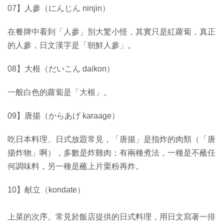
07】人參（にんじん ninjin）
在餐牌中看到「人參」別大驚小怪，其實只是紅蘿蔔，真正
的人參，日文漢字是「朝鮮人參」。
08】大根（だいこん daikon）
一般白色的蘿蔔是「大根」。
09】唐揚（からあげ karaage）
吃日本料理、日式放題常見，「唐揚」是指炸的肉類（「唐
揚炸物」啊），多數是炸雞肉；有兩種煮法，一種是不蘸任
何調味料，另一種是蘸上片栗粉再炸。
10】献立（kondate）
上菜的次序。常見於飯店提供的日式料理，用日文寫著一排