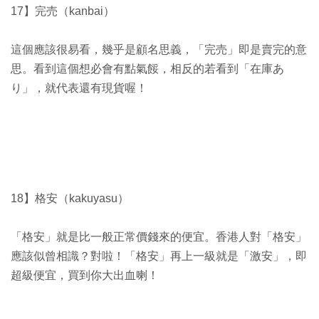
17】完売（kanbai）
這個應該很易看，幾乎是顧名思義，「完売」即是賣完的意
思。看到這個想必會有點氣餒，相反的若看到「在庫あ
り」，就代表還有現貨喔！
18】格安（kakuyasu）
「格安」就是比一般正常價錢來的便宜。香港人對「格安」
應該似曾相識？對啦！「格安」再上一級就是「激安」，即
超級便宜，買到你大出血喇！