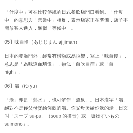
「仕度中」可在比較傳統的日式餐飲店門口看到。「仕度
中」的意思與「營業中」相反，表示店家正在準備，店子不
開放客人進入，類似「等候中」。
05】味自慢（あじじまん ajijiman）
日本的餐廳門外，經常有橫額或易拉架，寫上「味自慢」，
意思是「為味道而驕傲」，類似「自吹自擂」或「自
high」。
06】湯（ゆ yu）
「湯」即是「熱水」，也可解作「溫泉」。日本漢字「湯」
絕對不是你父母煲給你飲的湯。你父母煲給你飲的湯，日文
叫「スープ su-pu」（soup 的拼音）或「吸物すいもの
suimono」。