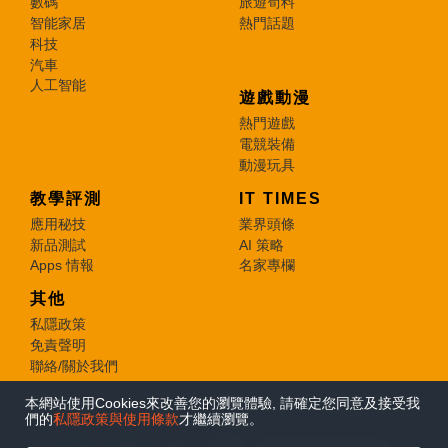
數碼
旅遊筍料
智能家居
熱門話題
科技
汽車
人工智能
遊戲動漫
熱門遊戲
電競裝備
動漫玩具
教學評測
IT TIMES
應用秘技
業界頭條
新品測試
AI 策略
Apps 情報
名家專欄
其他
私隱政策
免責聲明
聯絡/關於我們
本網站使用Cookies來改善您的瀏覽體驗, 請確定您同意及接受我
© 2026 e-zone. All Rights Reserved.
們的
私隱政策與使用條款
才繼續瀏覽。