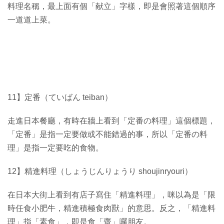
料理名稱，最上面有個「献立」字樣，即是會照著這個順序
一道道上菜。
11】定番（ていばん teiban）
走進日本餐廳，有時在牆上看到「定番の料理」這個標題，
「定番」是指一定要做或不能錯過的事，所以「定番の料
理」是指一定要吃的食物。
12】精進料理（しょうじんりょうり shoujinryouri）
在日本大街上看到有店子寫住「精進料理」，咪以為是「限
時任食小肥牛，精進積極食肉獸」的意思。反之，「精進料
理」指「素食」，即是食「齋」囉朋友。