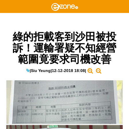
綠的拒載客到沙田被投
訴！運輸署疑不知經營
範圍竟要求司機改善
|
Siu Yeung
|
12-12-2018 18:08
|