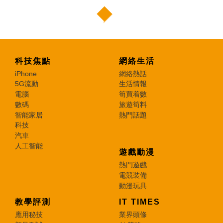
科技焦點
網絡生活
iPhone
網絡熱話
5G流動
生活情報
電腦
筍買着數
數碼
旅遊筍料
智能家居
熱門話題
科技
汽車
人工智能
遊戲動漫
熱門遊戲
電競裝備
動漫玩具
教學評測
IT TIMES
應用秘技
業界頭條