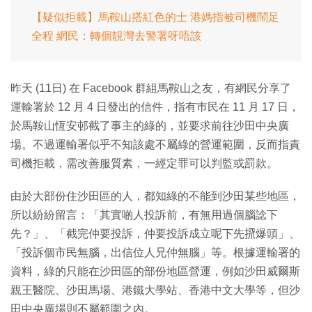
【疑似拒載】馬鞍山搭紅色的士 港媽指被司機鬧足
全程 網民：轉個靚灣去警署呀唔該
昨天 (11日) 在 Facebook 群組馬鞍山之友，有網民分享了
運輸署於 12 月 4 日發出的信件，指有巿民在 11 月 17 日，
於馬鞍山恆安邨截了事主的綠的，並要求前往沙田中央廣
場。不過運輸署似乎不知該處不屬綠的營運範圍，反而指責
司機拒載，需改善服質素，一經定罪可以判監或罰款。
由於大部份住沙田區的人，都知綠的不能到沙田某些地區，
所以紛紛留言：「其實啲人投訴前，有無用過個腦諗下
先？」、「截完仲要投訴，仲要投訴成立呢下先𢱑爆頭」、
「投訴個市民無腦，出信位人兄仲無腦」等。根據運輸署的
資料，綠的只能在沙田區的部份地區營運，例如沙田威爾斯
親王醫院、沙田馬場、港鐵大學站、香港中文大學等，但沙
田中央廣場則不屬範圍之內。