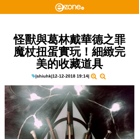
怪獸與葛林戴華德之罪
魔杖扭蛋實玩！細緻完
美的收藏道具
|
shiuhk
|
12-12-2018 19:14
|