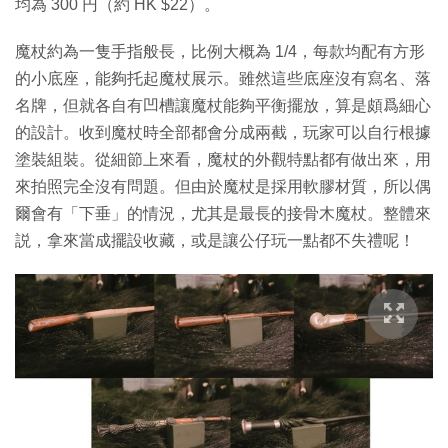
均為 300 円（約 HK $22）。
魔杖約為一隻手指般長，比例大概為 1/4，每款均配有方形
的小底座，能夠托起魔杖展示。雖然這些底座沒有寫名、落
名牌，但就各自有凹槽讓魔杖能夠平衡擺放，算是頗爲細心
的設計。收到魔杖時全部都會分成兩截，玩家可以自行根據
塗裝組裝。從細節上來看，魔杖的外觀特點都有做出來，用
來拍照完全沒有問題。但由於魔杖是採用軟膠材質，所以偶
爾會有「下垂」的情況，尤其是最長的接骨木魔杖。整體來
説，拿來當成擺設收藏，或是讓公仔玩一點都不失禮呢！