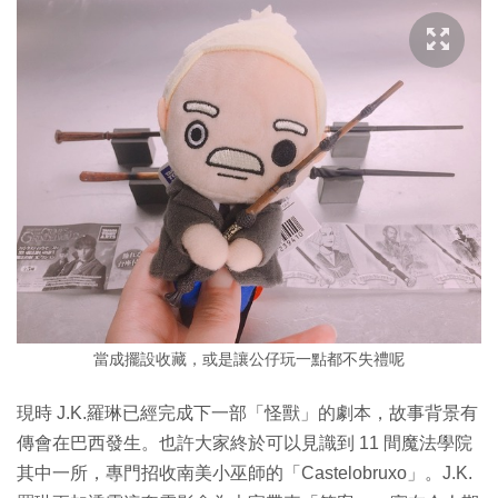
當成擺設收藏，或是讓公仔玩一點都不失禮呢
現時 J.K.羅琳已經完成下一部「怪獸」的劇本，故事背景有
傳會在巴西發生。也許大家終於可以見識到 11 間魔法學院
其中一所，專門招收南美小巫師的「Castelobruxo」。J.K.