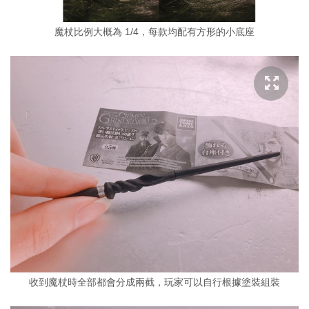
魔杖比例大概為 1/4，每款均配有方形的小底座
收到魔杖時全部都會分成兩截，玩家可以自行根據塗裝組裝