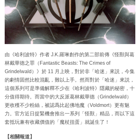
由《哈利波特》作者 J.K.羅琳創作的第二部前傳《怪獸與葛
林戴華德之罪（Fantastic Beasts: The Crimes of
Grindelwald）》於 11 月上映，對於非「哈迷」來説，今集
的劇情固然比較混亂，難以上手。然而對於「哈迷」來説，
這個系列可是準備解釋不少在《哈利波特》隱藏的秘密，十
分值得期待。而當中的大反派葛林戴華德（Grindelwald）
更收穫不少粉絲，被認爲比起佛地魔（Voldmort）更有魅
力。官方近日捉緊機會推出一系列「怪獸」精品，而以下這
套抵玩兼有收藏價值的「魔杖扭蛋」就誕生了！
【相關報道】