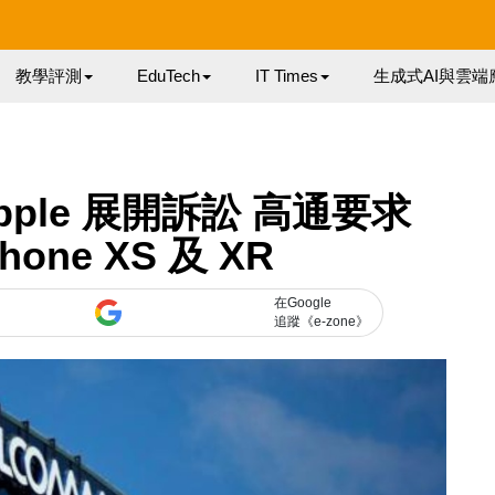
教學評測
EduTech
IT Times
生成式AI與雲端
Apple 展開訴訟 高通要求
one XS 及 XR
在Google
追蹤《e-zone》