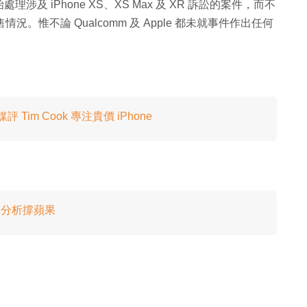
 iPhone XS、XS Max 及 XR 訴訟的案件，而不
況。惟不論 Qualcomm 及 Apple 都未就事件作出任何
評 Tim Cook 專注貴價 iPhone
大摩分析撐蘋果