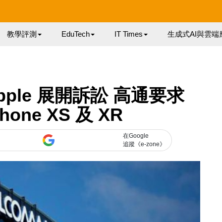
教學評測
EduTech
IT Times
生成式AI與雲端
Apple 展開訴訟 高通要求
one XS 及 XR
在Google
追蹤《e-zone》