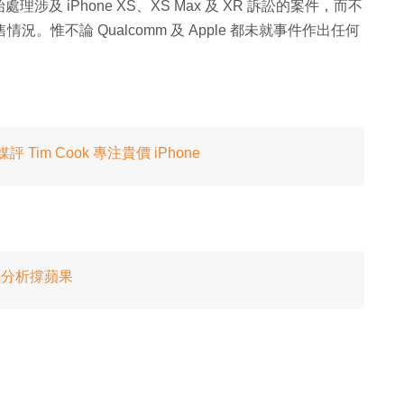
 iPhone XS、XS Max 及 XR 訴訟的案件，而不
況。惟不論 Qualcomm 及 Apple 都未就事件作出任何
評 Tim Cook 專注貴價 iPhone
大摩分析撐蘋果