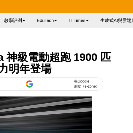
教學評測
EduTech
IT Times
生成式AI與雲端
tista 神級電動超跑 1900 匹
力明年登場
在Google
追蹤《e-zone》