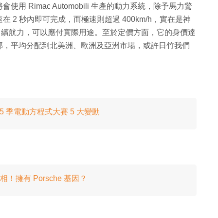
Rimac Automobili 生產的動力系統，除予馬力驚
h 加速在 2 秒內即可完成，而極速則超過 400km/h，實在是神
km 續航力，可以應付實際用途。至於定價方面，它的身價達
產 150 部，平均分配到北美洲、歐洲及亞洲市場，或許日竹我們
！ 第 5 季電動方程式大賽 5 大變動
展亮相！擁有 Porsche 基因？