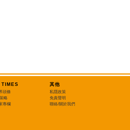
T TIMES
其他
界頭條
私隱政策
 策略
免責聲明
家專欄
聯絡/關於我們