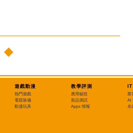
遊戲動漫
教學評測
I
熱門遊戲
應用秘技
業
電競裝備
新品測試
AI
動漫玩具
Apps 情報
名