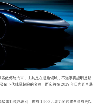
以匹敵傳統汽車，由其是在超跑領域，不過事實證明是錯
ina 正式發佈下代純電超跑的名稱，而它將在 2019 年日內瓦車展
級電動超跑級別，擁有 1,900 匹馬力的它將會是有史以