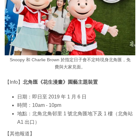
Snoopy 和 Charlie Brown 於指定日子會不定時現身北角匯，免
費與大家見面。
【Info】
北角匯《花生漫畫》園藝主題裝置
日期：即日至 2019 年 1 月 6 日
時間：10am - 10pm
地點：北角北角邨里 1 號北角匯地下及 1 樓（北角站
A1 出口）
【其他報道】