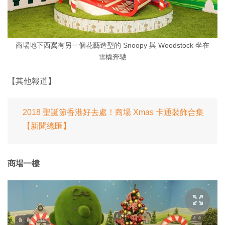
商場地下西翼有另一個花藝造型的 Snoopy 與 Woodstock 坐在
雪橇奔馳
【其他報道】
2018 聖誕節香港好去處！商場 Xmas 卡通裝飾合集
【新聞總匯】
商場一樓