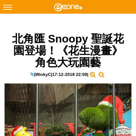
搜尋
北角匯 Snoopy 聖誕花
Facebook
Instagram
園登場！《花生漫畫》
科技焦點
角色大玩園藝
網絡生活
遊戲動漫
|
WinkyC
|
17-12-2018 22:08
|
教學評測
EduTech
IT Times
生成式AI與雲端應用
Enterprise Digital Transformation