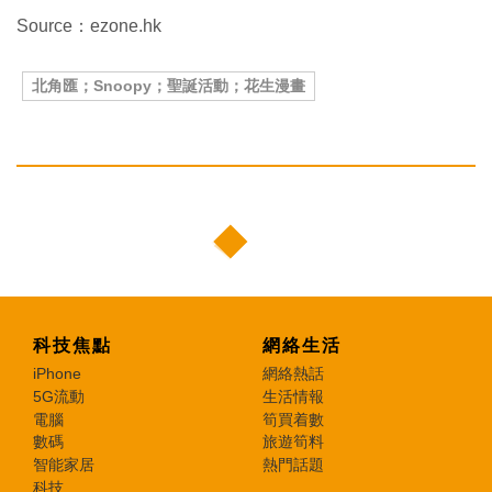
Source：ezone.hk
北角匯；Snoopy；聖誕活動；花生漫畫
科技焦點
網絡生活
iPhone
網絡熱話
5G流動
生活情報
電腦
筍買着數
數碼
旅遊筍料
智能家居
熱門話題
科技