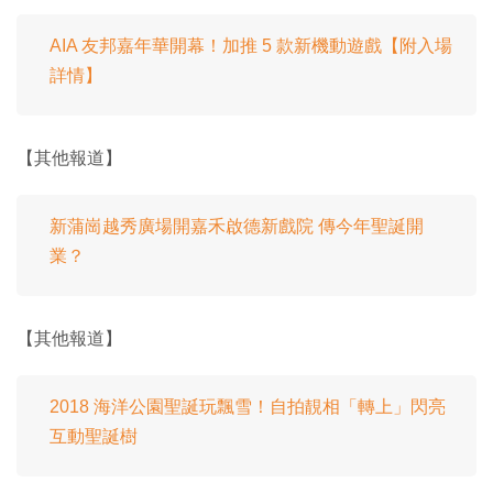
AIA 友邦嘉年華開幕！加推 5 款新機動遊戲【附入場
詳情】
【其他報道】
新蒲崗越秀廣場開嘉禾啟德新戲院 傳今年聖誕開
業？
【其他報道】
2018 海洋公園聖誕玩飄雪！自拍靚相「轉上」閃亮
互動聖誕樹