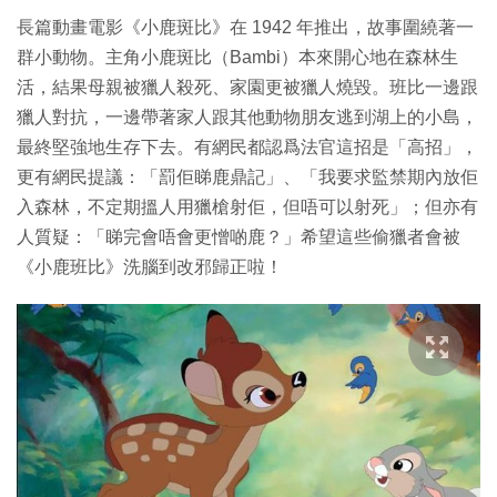
長篇動畫電影《小鹿斑比》在 1942 年推出，故事圍繞著一
群小動物。主角小鹿斑比（Bambi）本來開心地在森林生
活，結果母親被獵人殺死、家園更被獵人燒毀。班比一邊跟
獵人對抗，一邊帶著家人跟其他動物朋友逃到湖上的小島，
最終堅強地生存下去。有網民都認爲法官這招是「高招」，
更有網民提議：「罰佢睇鹿鼎記」、「我要求監禁期內放佢
入森林，不定期搵人用獵槍射佢，但唔可以射死」；但亦有
人質疑：「睇完會唔會更憎啲鹿？」希望這些偷獵者會被
《小鹿班比》洗腦到改邪歸正啦！