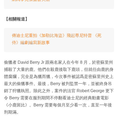
【相關報道】
傳迪士尼重拍《加勒比海盜》飛起尊尼特普 《死
侍》編劇編寫新故事
偷獵者 David Berry Jr 跟兩名家人在今年 8 月，於密蘇里州
捕殺了大量的鹿。他們在殺鹿後取下鹿頭，但就任由鹿的身
體腐爛，完全是為獵而獵，今次事件被認爲是密蘇里州史上
最大的偷獵事件。最後，Berry 被判監禁一年，並被終身吊
銷了狩獵執照。除此之外，案件的法官 Robert George 更下
令 Berry 需要在服刑期間不停翻看迪士尼的經典動畫電影
《小鹿斑比》。Berry 需要每個月至少看一次，直至一年後
刑期滿。