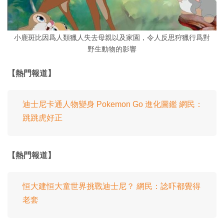
小鹿斑比因爲人類獵人失去母親以及家園，令人反思狩獵行爲對
野生動物的影響
【熱門報道】
迪士尼卡通人物變身 Pokemon Go 進化圖鑑 網民：
跳跳虎好正
【熱門報道】
恒大建恒大童世界挑戰迪士尼？ 網民：諗吓都覺得
老套