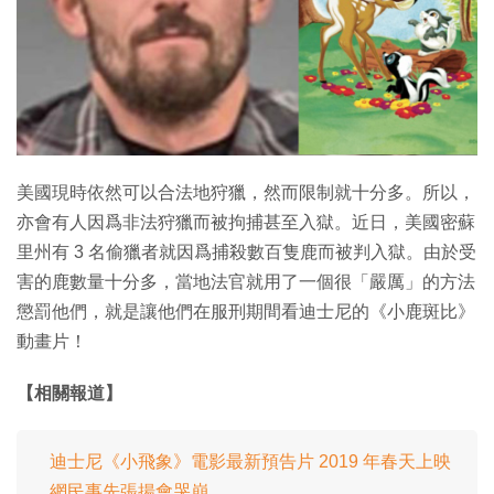
美國現時依然可以合法地狩獵，然而限制就十分多。所以，
亦會有人因爲非法狩獵而被拘捕甚至入獄。近日，美國密蘇
里州有 3 名偷獵者就因爲捕殺數百隻鹿而被判入獄。由於受
害的鹿數量十分多，當地法官就用了一個很「嚴厲」的方法
懲罰他們，就是讓他們在服刑期間看迪士尼的《小鹿斑比》
動畫片！
【相關報道】
迪士尼《小飛象》電影最新預告片 2019 年春天上映
網民事先張揚會哭崩