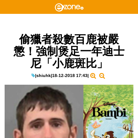
偷獵者殺數百鹿被嚴
懲！強制煲足一年迪士
尼「小鹿斑比」
|
shiuhk
|
18-12-2018 17:43
|