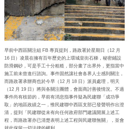
特集
早前中西區關注組 FB 專頁提到，路政署於星期日（12 月
16 日）凌晨在擁有百年歷史的上環城皇街石梯，秘密鋪設
防滑鋼砂，可是手工十分粗糙，部分畫了出界外，更指當中
施工前未曾進行諮詢。事件固然讓社會各界人士感到關注，
而路政署承辦商也於今早（12 月 18 日）派員處理，明天
（12 月 19 日）將與各關注團體，會面商討善後情況。不過
事件尚有枝節的，早前有消息指事件疑為民建聯「成功爭
取」的地區政績之一，惟民建聯中西區支部已發聲明作出澄
清，提到「民建聯從未有向任何政府部門建議開展上述工
程，而路政署亦已清楚表明上述工程與民建聯無關」，並會
就此保留一切法律的權利。