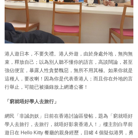
特集
港人遊日本，不要失禮。港人外遊，由於身處外地，無拘無
束，釋放自己；以為別人聽不懂你的語言，高談闊論，甚至
強佔便宜，暴露人性貪婪醜惡，無所不用其極。如果你就是
這種人，要改喇！因為你是代表香港人；而且你在外地的言
行舉止，可能已被攝錄放上網遭公審！
「窮就唔好學人去旅行」
網民「非誠勿妖」日前在香港討論區發帖，題為「窮就唔好
學人去旅行，去旅行，就唔好影衰香港人！」樓主剖白早前
遊日在 Hello Kitty 餐廳的親身經歷，目睹 4 個疑似港男，勇