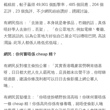
截稿前，帖子贏得 49,901 個點擊率，485 個回應，204 個
正評，23 個負評。不少網民紛紛讚好，踴躍討論。
有網民指出：「去旅遊，本身就是奢侈品，冇錢的話，真係
唔好學人去旅行，丟架」、「在公眾地方, 例如電梯丶餐廳,
大聲談話的, 以為公眾地方好似自己屋企可以嘈喧巴閉, 高談
濶論. 此等人都係人格低劣低端」。
網民：你何嘗唔係 cheap 精？
有網民反對樓主偷拍公審：「其實香港嘅麥當勞啊肯德基
呀，日日都大把人生人霸死地，店員都未出聲干涉，你咁睇
唔過眼，建議你條茂利都可以日日去偷影擺上網公審人
哋」。
有網民質疑樓主：「你唔使扮晒野扮清高啦！你咪何嘗唔係
一條 cheap 精！你係高尚你係有修養嘅，就唔使偷影人哋