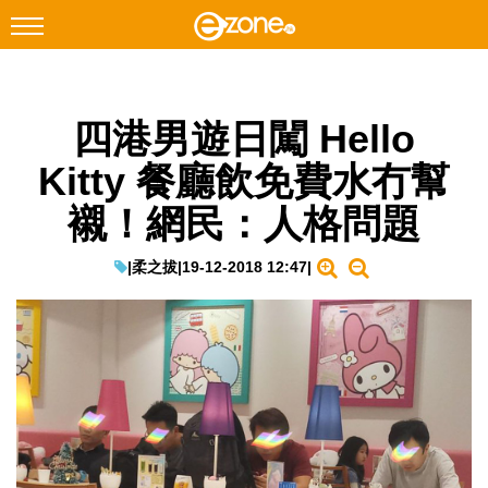
搜尋
四港男遊日闖 Hello
Facebook
Instagram
Kitty 餐廳飲免費水冇幫
科技焦點
襯！網民：人格問題
網絡生活
遊戲動漫
|
柔之拔
|
19-12-2018 12:47
|
教學評測
EduTech
IT Times
生成式AI與雲端應用
Enterprise Digital Transformation