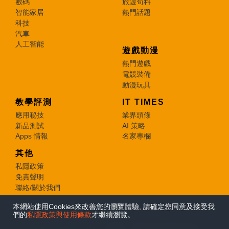
數碼
旅遊筍料
智能家居
熱門話題
科技
汽車
人工智能
遊戲動漫
熱門遊戲
電競裝備
動漫玩具
教學評測
IT TIMES
應用秘技
業界頭條
新品測試
AI 策略
Apps 情報
名家專欄
其他
私隱政策
免責聲明
聯絡/關於我們
本網站使用Cookies來改善您的瀏覽體驗, 請確定您同意及接受我
© 2026 e-zone. All Rights Reserved.
們的
私隱政策與使用條款
才繼續瀏覽。