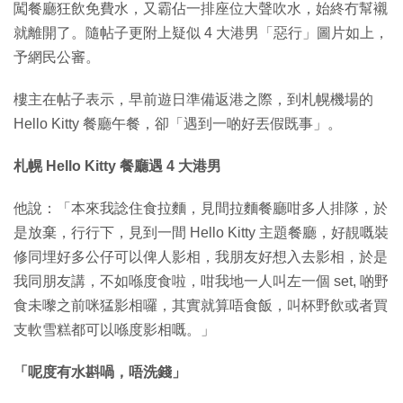
闖餐廳狂飲免費水，又霸佔一排座位大聲吹水，始終冇幫襯
就離開了。隨帖子更附上疑似 4 大港男「惡行」圖片如上，
予網民公審。
樓主在帖子表示，早前遊日準備返港之際，到札幌機場的
Hello Kitty 餐廳午餐，卻「遇到一啲好丟假既事」。
札幌 Hello Kitty 餐廳遇 4 大港男
他說：「本來我諗住食拉麵，見間拉麵餐廳咁多人排隊，於
是放棄，行行下，見到一間 Hello Kitty 主題餐廳，好靚嘅裝
修同埋好多公仔可以俾人影相，我朋友好想入去影相，於是
我同朋友講，不如喺度食啦，咁我地一人叫左一個 set, 啲野
食未嚟之前咪猛影相囉，其實就算唔食飯，叫杯野飲或者買
支軟雪糕都可以喺度影相嘅。」
「呢度有水斟喎，唔洗錢」