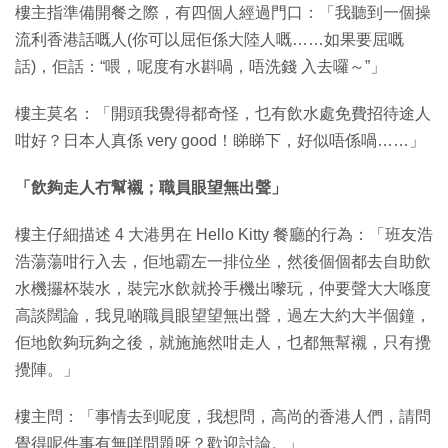
樓主指準備開餐之際，有四個人經過門口：「我聽到一個操
流利香港話嘅人(你可以屈佢係大陸人嘅……如果要屈嘅
話)，佢話：“喂，呢度有水斟喎，唔洗錢 入去囉～”」
樓主莫名：「開頭我覺得都奇怪，乜有飲水處免費招待途人
咁好？日本人真係 very good！睇睇下，好似唔係喎……」
「飲夠走人冇幫襯；職員眼望無出聲」
樓主仔細描述 4 大港男在 Hello Kitty 餐廳的行為：「班友浩
浩蕩蕩咁行入去，佢地霸左一排位坐，然後個個都去自助飲
水機攞杯裝水，裝完水飲就拎手機出嚟玩，仲要聲大大喺度
高談闊論，我見啲職員眼望望無出聲，過左大約大半個鐘，
佢地飲夠玩夠之後，就施施然咁走人，乜都無幫襯，只有攪
攪陣。」
樓主問：「事情去到呢度，我想問，高尚的香港人們，請問
覺得呢件事有無咩問題呀？歡迎討論。」