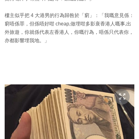
樓主似乎把 4 大港男的行為歸咎於「窮」：「我嘅意見係：
窮唔係罪，但係唔好咁 cheap,做埋咁多影衰香港人嘅事,出
外旅遊，你就係代表左香港人，你嘅行為，唔係只代表你，
亦都影響埋我地。」