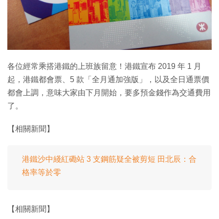
特集
各位經常乘搭港鐵的上班族留意！港鐵宣布 2019 年 1 月
起，港鐵都會票、5 款「全月通加強版」，以及全日通票價
都會上調，意味大家由下月開始，要多預金錢作為交通費用
了。
【相關新聞】
港鐵沙中綫紅磡站 3 支鋼筋疑全被剪短 田北辰：合
格率等於零
【相關新聞】