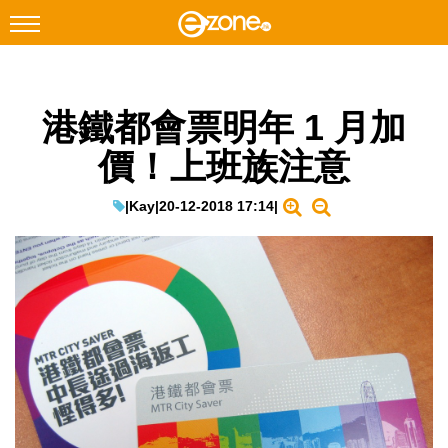
搜尋
港鐵都會票明年 1 月加
Facebook
Instagram
價！上班族注意
科技焦點
網絡生活
|
Kay
|
20-12-2018 17:14
|
遊戲動漫
教學評測
EduTech
IT Times
生成式AI與雲端應用
Enterprise Digital Transformation