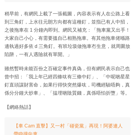
稍早前，有網民上載了一張截圖，內容表示有人在公路上看
到三角釘，上水往元朗方向都有這種釘，並指已有人中招，
之後拖車在 1 分鐘內即到。網民又補充：「拖車黨又出手！
大家自己小心，有需要搵自己相熟拖車。有其他拖車佬喺路
邊執過好多依 d 三角釘。有班垃圾做拖車冇生意，就周圍放
陷阱，一有人遇險就有單開。」
雖然暫時未能百份之百確定事件真偽，但有網民表示自己也
曾中招：「我上年已經四條呔有三條中釘」、「中呢啲星星
釘直頭謀財害命，如果行得快突然爆呔，司機經驗唔夠，真
係分分鐘大炒車」、「揾埋啲陰質錢，真係唔怕折墮」等。
【網絡熱話】
【車 Cam 直擊】又一村「碰瓷黨」再現！阿婆連人
帶喼撞向車