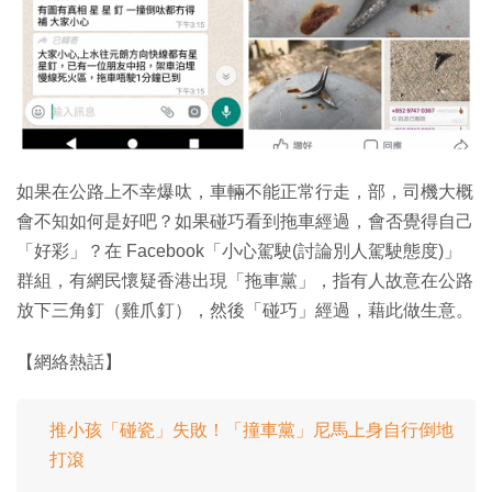
特集
如果在公路上不幸爆呔，車輛不能正常行走，部，司機大概
會不知如何是好吧？如果碰巧看到拖車經過，會否覺得自己
「好彩」？在 Facebook「小心駕駛(討論別人駕駛態度)」
群組，有網民懷疑香港出現「拖車黨」，指有人故意在公路
放下三角釘（雞爪釘），然後「碰巧」經過，藉此做生意。
【網絡熱話】
推小孩「碰瓷」失敗！「撞車黨」尼馬上身自行倒地
打滾