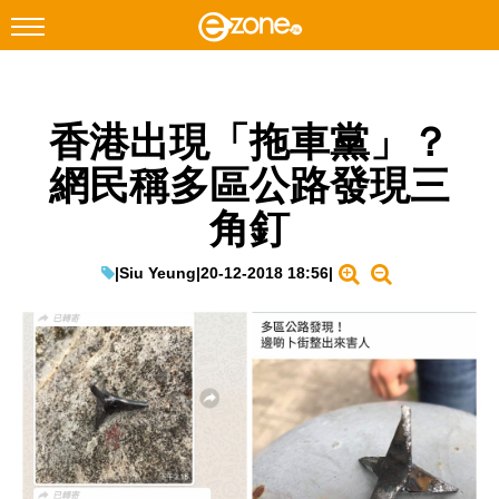
搜尋
香港出現「拖車黨」？
Facebook
Instagram
網民稱多區公路發現三
科技焦點
角釘
網絡生活
遊戲動漫
|
Siu Yeung
|
20-12-2018 18:56
|
教學評測
EduTech
IT Times
生成式AI與雲端應用
Enterprise Digital Transformation