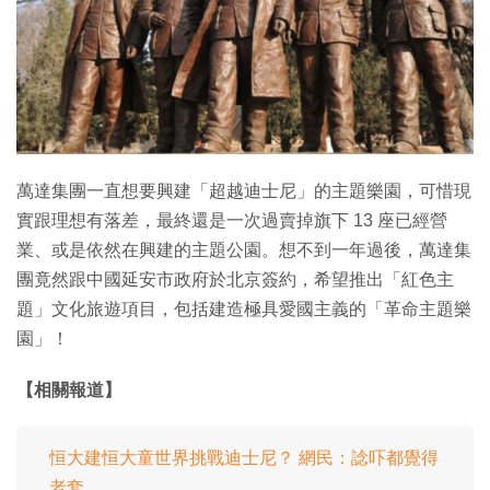
萬達集團一直想要興建「超越迪士尼」的主題樂園，可惜現
實跟理想有落差，最終還是一次過賣掉旗下 13 座已經營
業、或是依然在興建的主題公園。想不到一年過後，萬達集
團竟然跟中國延安市政府於北京簽約，希望推出「紅色主
題」文化旅遊項目，包括建造極具愛國主義的「革命主題樂
園」！
【相關報道】
恒大建恒大童世界挑戰迪士尼？ 網民：諗吓都覺得
老套