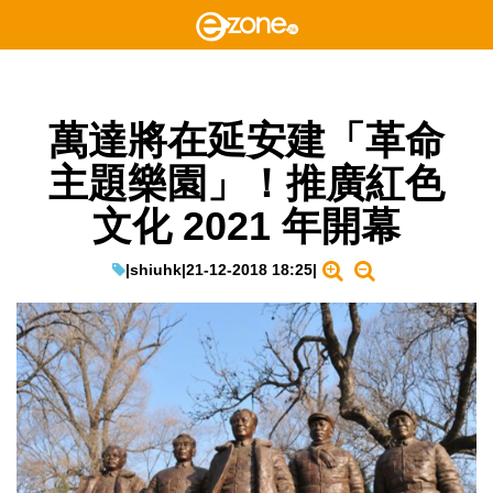
萬達將在延安建「革命
主題樂園」！推廣紅色
文化 2021 年開幕
|
shiuhk
|
21-12-2018 18:25
|