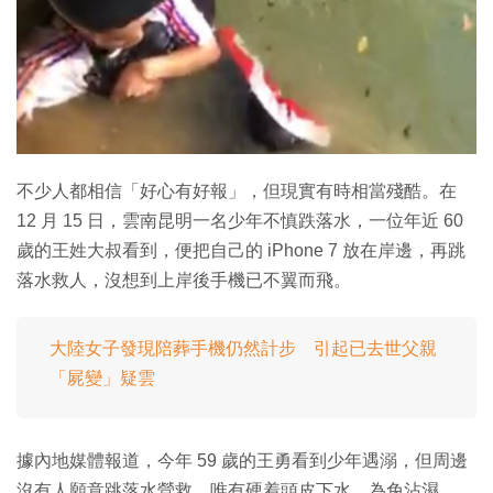
特集
不少人都相信「好心有好報」，但現實有時相當殘酷。在
12 月 15 日，雲南昆明一名少年不慎跌落水，一位年近 60
歲的王姓大叔看到，便把自己的 iPhone 7 放在岸邊，再跳
落水救人，沒想到上岸後手機已不翼而飛。
大陸女子發現陪葬手機仍然計步 引起已去世父親
「屍變」疑雲
據內地媒體報道，今年 59 歲的王勇看到少年遇溺，但周邊
沒有人願意跳落水營救，唯有硬着頭皮下水。為免沾濕