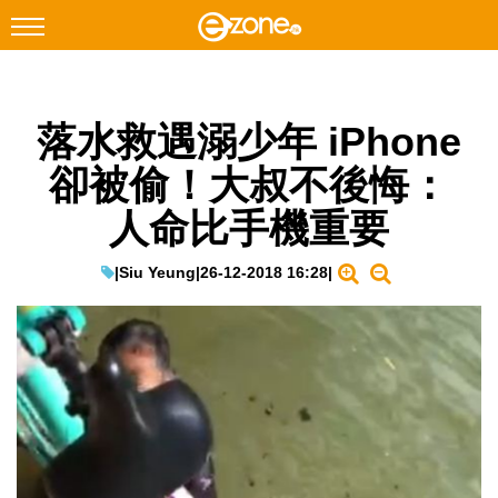
搜尋
落水救遇溺少年 iPhone
Facebook
Instagram
卻被偷！大叔不後悔：
科技焦點
人命比手機重要
網絡生活
遊戲動漫
|
Siu Yeung
|
26-12-2018 16:28
|
教學評測
EduTech
IT Times
生成式AI與雲端應用
Enterprise Digital Transformation