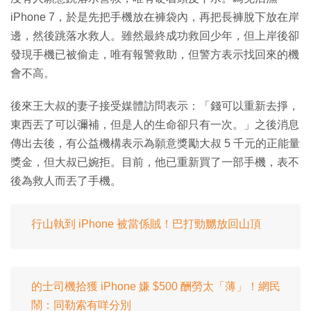
iPhone 7，於是先把手機放在褲袋內，再把長褲脫下放在岸
邊，然後跳落水救人。雖然最終成功救回少年，但上岸後卻
發現手機已被偷走，唯有報警救助，但警方表示找回來的機
會不高。
後來王大叔的妻子接受媒體訪問表示：「錢可以重新去掙，
東西丟了可以彌補，但是人的生命卻只有一次。」之後消息
傳出去後，有公益機構表示為願意獎勵大叔 5 千元的正能量
獎金，但大叔已婉拒。目前，他已重新買了一部手機，表不
後為救人而丟了手機。
行山執到 iPhone 被當係賊！巴打勁嬲放回山頂
的士司機拾獲 iPhone 嫌 $500 酬勞太「薄」！網民
鬧：同勒索有咩分別