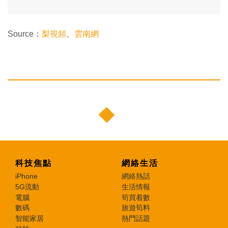
Source：
梨視頻
、
雲南網
科技焦點
網絡生活
iPhone
網絡熱話
5G流動
生活情報
電腦
筍買着數
數碼
旅遊筍料
智能家居
熱門話題