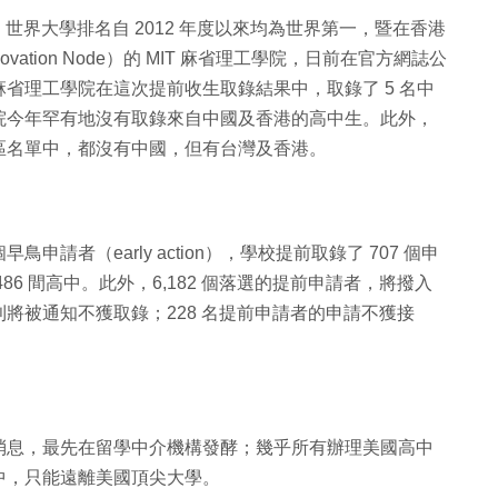
世界大學排名自 2012 年度以來均為世界第一，暨在香港
novation Node）的 MIT 麻省理工學院，日前在官方網誌公
省理工學院在這次提前收生取錄結果中，取錄了 5 名中
院今年罕有地沒有取錄來自中國及香港的高中生。此外，
區名單中，都沒有中國，但有台灣及香港。
申請者（early action），學校提前取錄了 707 個申
6 間高中。此外，6,182 個落選的提前申請者，將撥入
者則將被通知不獲取錄；228 名提前申請者的申請不獲接
消息，最先在留學中介機構發酵；幾乎所有辦理美國高中
中，只能遠離美國頂尖大學。