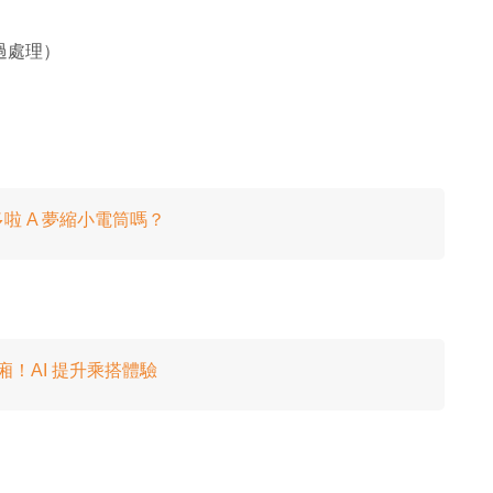
過處理）
 A 夢縮小電筒嗎？
！AI 提升乘搭體驗