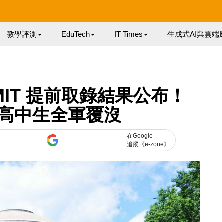
教學評測
EduTech
IT Times
生成式AI與雲端
IT 提前取錄結果公布！
高中生全軍覆沒
在Google
追蹤《e-zone》