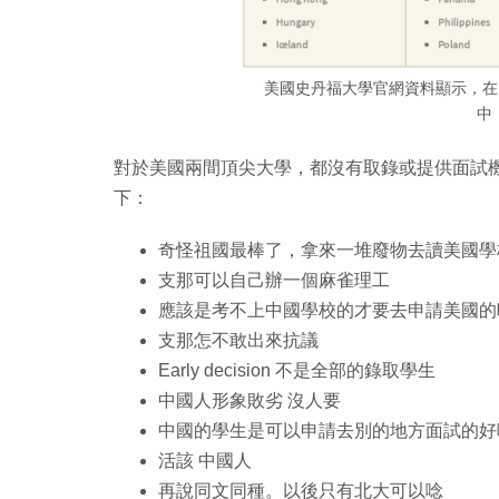
美國史丹福大學官網資料顯示，在 2
中
對於美國兩間頂尖大學，都沒有取錄或提供面試
下：
奇怪祖國最棒了，拿來一堆廢物去讀美國學
支那可以自己辦一個麻雀理工
應該是考不上中國學校的才要去申請美國的
支那怎不敢出來抗議
Early decision 不是全部的錄取學生
中國人形象敗劣 沒人要
中國的學生是可以申請去別的地方面試的好
活該 中國人
再說同文同種。以後只有北大可以唸