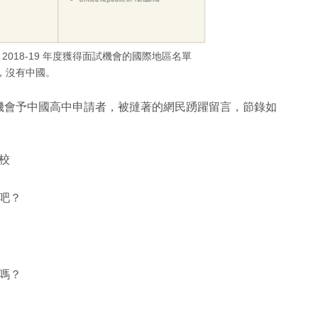
018-19 年度獲得面試機會的國際地區名單
，沒有中國。
機會予中國高中申請者，被撻著的網民踴躍留言，節錄如
校
吧？
嗎？