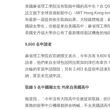
美國麻省理工學院沒有取錄中國的高中生？在 QS 
設立旗下全球首個創新中心（MIT Hong Kong In
布最新一屆提前收生取錄結果。大陸媒體報道，麻
國籍女學生，但都是來自美國高中；麻省理工學
美國史丹福大學亦公布了最新獲得面試機會的地
9,600 名申請者
麻省理工學院在官網撰文表示，今年共有 9,600 個早鳥
請者，他們來自全球包括阿拉斯加到津巴布韋共 48
次輪的常規申請階段；另有 2,483 名提前申請
納，甚至未完成申請。
取錄 5 名中國籍女生 均來自美國高中
報道指，「今年沒有大陸高中生被提前取錄」的
業務的留學中介機構都拼命吶喊，不去美國讀高