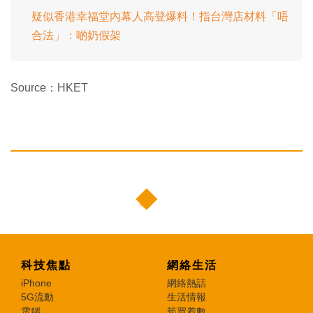
疑似香港幸福堂內幕人高登爆料！指台灣店材料「唔
合法」：啲奶假架
Source：HKET
科技焦點
網絡生活
iPhone
網絡熱話
5G流動
生活情報
電腦
筍買着數