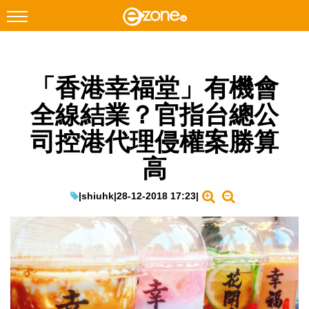
搜尋
「香港幸福堂」有機會
Facebook
Instagram
全線結業？官指台總公
科技焦點
司控港代理侵權案勝算
網絡生活
高
遊戲動漫
教學評測
|
shiuhk
|
28-12-2018 17:23
|
EduTech
IT Times
生成式AI與雲端應用
Enterprise Digital Transformation