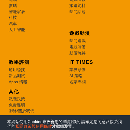
數碼
旅遊筍料
智能家居
熱門話題
科技
汽車
人工智能
遊戲動漫
熱門遊戲
電競裝備
動漫玩具
教學評測
IT TIMES
應用秘技
業界頭條
新品測試
AI 策略
Apps 情報
名家專欄
其他
私隱政策
免責聲明
聯絡/關於我們
本網站使用Cookies來改善您的瀏覽體驗, 請確定您同意及接受我
© 2026 e-zone. All Rights Reserved.
們的
私隱政策與使用條款
才繼續瀏覽。