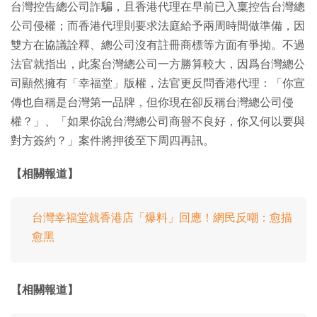
台灣控告總公司詐騙，且香港代理在早前已入稟控告台灣總
公司侵權；而香港代理則要求法庭給予兩周時間做準備，因
雙方在協議詮釋、總公司沒有註冊商標等方面有爭拗。不過
法官就指出，此案台灣總公司一方勝算較大，因爲台灣總公
司顯然擁有「幸福堂」版權，法官更反問香港代理：「你宣
傳也自稱是台灣第一品牌，但你現在卻反稱台灣總公司侵
權？」、「如果你說台灣總公司商譽不良好，你又何以要與
對方簽約？」案件將押後至下周四再訊。
【相關報道】
台灣幸福堂就香港店「爆料」回應！網民反嘲：愈描
愈黑
【相關報道】