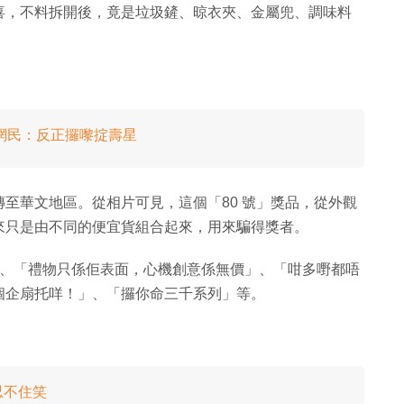
喜，不料拆開後，竟是垃圾鏟、晾衣夾、金屬兜、調味料
網民：反正攞嚟掟壽星
至華文地區。從相片可見，這個「80 號」獎品，從外觀
來只是由不同的便宜貨組合起來，用來騙得獎者。
」、「禮物只係佢表面，心機創意係無價」、「咁多嘢都唔
個企扇托咩！」、「攞你命三千系列」等。
忍不住笑