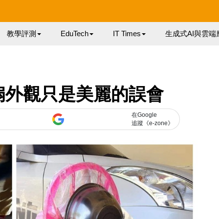
教學評測
EduTech
IT Times
生成式AI與雲端
扇外觀只是美麗的誤會
在Google
追蹤《e-zone》