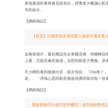
座地風扇的東西被花紙包住，得獎者大概滿心歡
等的組合。
【網絡熱話】
【彩蛋】打開蛋糕盒發現驚人秘密不懂反應 
這兩張相片，最初應該先在泰國流傳，再輾轉流傳
上看，怎樣也像把風扇，沒想到卻是大整蠱。原
不少網民看到後都大笑，留言包括：「Die神？
差」、「淨係心思同創意都值得讚同留念啦！收
【網絡熱話】
朋友整蠱印出超巨型登機證！連空姐航警也