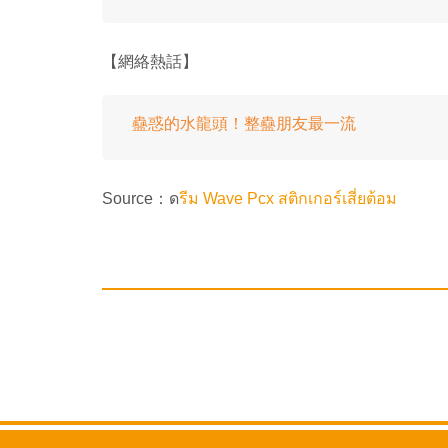
【網絡熱話】
蠱惑的水龍頭！整蠱朋友最一流
Source：ด
รีม Wave Pcx สติกเกอร์เสี่ยต้อม