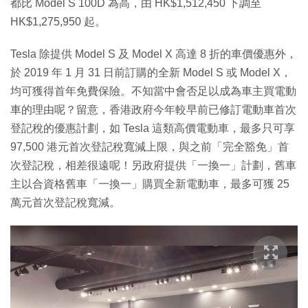
都比 Model S 100D 為高，由 HK$1,512,450 下調至
HK$1,275,950 起。
Tesla 除提供 Model S 及 Model X 高達 8 折的車價優惠外，
於 2019 年 1 月 31 日前訂購的全新 Model S 或 Model X，
均可獲得首年免費保險。不知當中會否足以成為車主買電動
車的理由呢？留意，香港政府今年較早前已修訂電動車首次
登記稅的優惠計劃，如 Tesla 這類高價電動車，最多只可享
97,500 港元首次登記稅寬減上限，與之前「完全豁免」首
次登記稅，相差很遠呢！另政府提供「一換一」計劃，舊車
主以合資格舊車「一換一」購買全新電動車，最多可獲 25
萬元首次登記稅寬減。