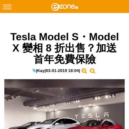
搜尋
Tesla Model S・Model
Facebook
Instagram
X 變相 8 折出售？加送
科技焦點
首年免費保險
網絡生活
遊戲動漫
|
Kay
|
03-01-2019 18:04
|
教學評測
EduTech
IT Times
生成式AI與雲端應用
Enterprise Digital Transformation