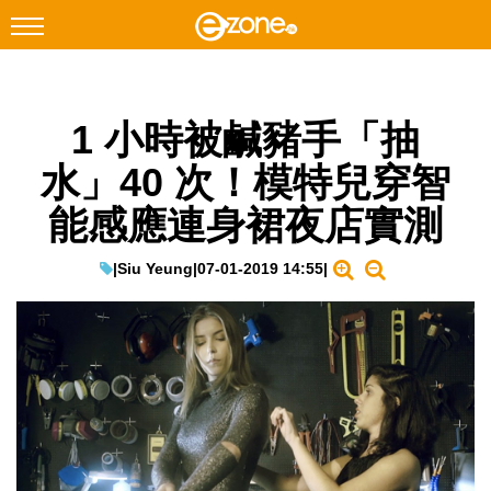
搜尋
1 小時被鹹豬手「抽
Facebook
Instagram
水」40 次！模特兒穿智
科技焦點
能感應連身裙夜店實測
網絡生活
遊戲動漫
|
Siu Yeung
|
07-01-2019 14:55
|
教學評測
EduTech
IT Times
生成式AI與雲端應用
Enterprise Digital Transformation