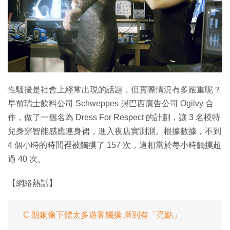
特集
性騷擾是社會上經常出現的話題，但實際情況有多嚴重呢？
早前瑞士飲料公司 Schweppes 與巴西廣告公司 Ogilvy 合
作，做了一個名為 Dress For Respect 的計劃，讓 3 名模特
兒身穿智能感應連身裙，進入夜店實測測。根據數據，不到
4 個小時的時間裡被觸摸了 157 次，這相當於每小時觸摸超
過 40 次。
【網絡熱話】
C 朗銅像下體太多遊客觸摸 磨到有「亮點」