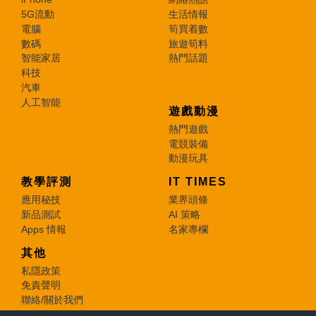
5G流動
生活情報
電腦
筍買着數
數碼
旅遊筍料
智能家居
熱門話題
科技
汽車
人工智能
遊戲動漫
熱門遊戲
電競裝備
動漫玩具
教學評測
IT TIMES
應用秘技
業界頭條
新品測試
AI 策略
Apps 情報
名家專欄
其他
私隱政策
免責聲明
聯絡/關於我們