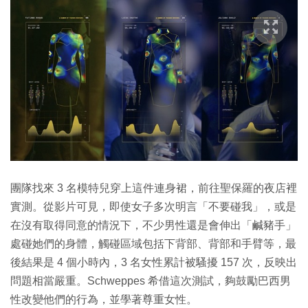
團隊找來 3 名模特兒穿上這件連身裙，前往聖保羅的夜店裡
實測。從影片可見，即使女子多次明言「不要碰我」，或是
在沒有取得同意的情況下，不少男性還是會伸出「鹹豬手」
處碰她們的身體，觸碰區域包括下背部、背部和手臂等，最
後結果是 4 個小時內，3 名女性累計被騷擾 157 次，反映出
問題相當嚴重。Schweppes 希借這次測試，夠鼓勵巴西男
性改變他們的行為，並學著尊重女性。