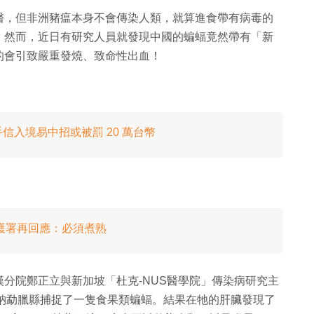
醫，但非洲豬瘟本身不會傳染人類，就算進食帶有病毒的
。然而，近日有研究人員就發現中國的蝙蝠竟然帶有「新
的會引致嚴重發燒、致命性出血！
入境易中招或被罰 20 萬台幣
漁護署再回應：必須煮熟
武漢分院鄭正立與新加坡「杜克-NUS醫學院」傳染病研究主
南西雙版納勐臘縣捕捉了一隻食果類蝙蝠。結果在牠的肝臟發現了