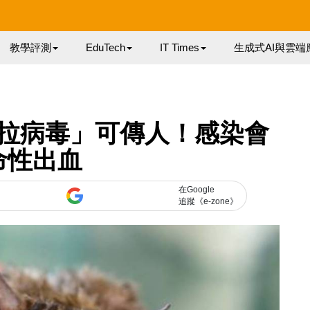
教學評測
EduTech
IT Times
生成式AI與雲端
拉病毒」可傳人！感染會
命性出血
在Google
追蹤《e-zone》