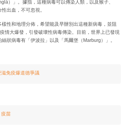
nglà）」。據指，這種病毒可以傳染人類，以及猴子、
命性出血，不可忽視。
多樣性和地理分佈，希望能及早辦別出這種新病毒，並阻
變成疫情大爆發，引發破壞性病毒傳染。目前，世界上已發現
狀病毒有「伊波拉」以及「馬爾堡（Marburg）」。
愛滋免疫爆道德爭議
」疫苗