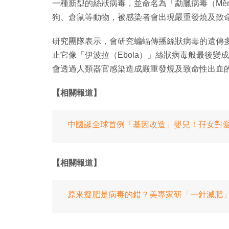
一種新型的絲狀病毒，並命名為「勐臘病毒（Mě
狗、倉鼠等動物，被感染者會出現嚴重發燒及致
研究團隊表示，會研究蝙蝠傳播絲狀病毒的遺傳
止它像「伊波拉（Ebola）」絲狀病毒般最後
會透過人類器官感染造成嚴重發燒及致命性出血的絲
【相關報道】
中國誕全球首例「基因改造」嬰兒！孖女對
【相關報道】
原來癡肥是病毒的錯？美專家研「一針減肥