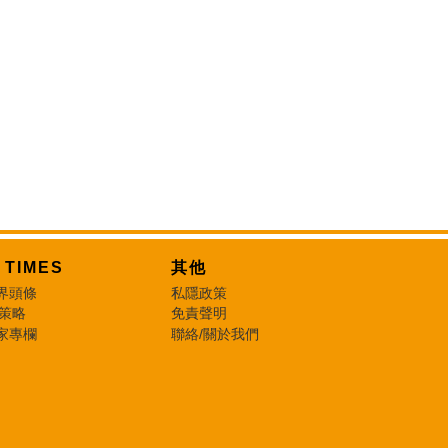
T TIMES
其他
界頭條
私隱政策
 策略
免責聲明
家專欄
聯絡/關於我們