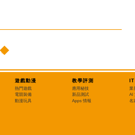
遊戲動漫
教學評測
I
熱門遊戲
應用秘技
業
電競裝備
新品測試
AI
動漫玩具
Apps 情報
名