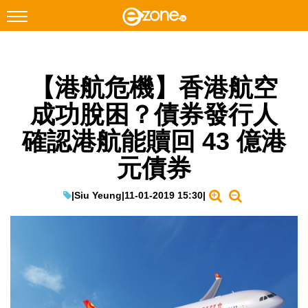
搜尋
【港航危機】香港航空
Facebook
Instagram
成功脫困？債券發行人
科技焦點
確認港航能贖回 43 億港
網絡生活
元債券
遊戲動漫
教學評測
|
Siu Yeung
|
11-01-2019 15:30
|
EduTech
IT Times
生成式AI與雲端應用
Enterprise Digital Transformation