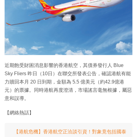
特集
近期飽受財困消息影響的香港航空，其債券發行人 Blue
Sky Fliers 昨日（10日）在聯交所發表公告，確認港航有能
力贖回本月 20 日到期，金額為 5.5 億美元（約42.9億港
元）的票據。同時港航再度澄清，市場謠言毫無根據，屬惡
意和誤導。
【網絡熱話】
【港航危機】香港航空正洽談引資！對象竟包括國泰