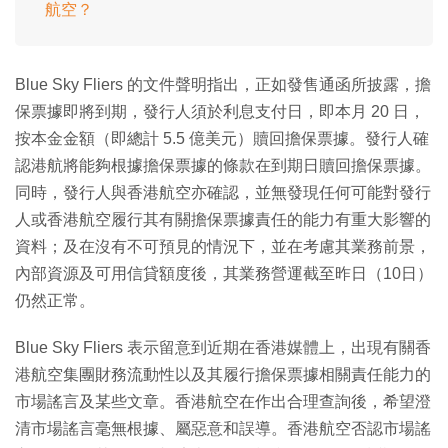
航空？
Blue Sky Fliers 的文件聲明指出，正如發售通函所披露，擔
保票據即將到期，發行人須於利息支付日，即本月 20 日，
按本金金額（即總計 5.5 億美元）贖回擔保票據。發行人確
認港航將能夠根據擔保票據的條款在到期日贖回擔保票據。
同時，發行人與香港航空亦確認，並無發現任何可能對發行
人或香港航空履行其有關擔保票據責任的能力有重大影響的
資料；及在沒有不可預見的情況下，並在考慮其業務前景，
內部資源及可用信貸額度後，其業務營運截至昨日（10日）
仍然正常。
Blue Sky Fliers 表示留意到近期在香港媒體上，出現有關香
港航空集團財務流動性以及其履行擔保票據相關責任能力的
市場謠言及某些文章。香港航空在作出合理查詢後，希望澄
清市場謠言毫無根據、屬惡意和誤導。香港航空否認市場謠