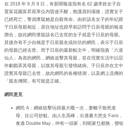
在 2018 年 9 月 8 日，有新聞報道指有名 62 歲李姓女子在
置富花園富昇苑單位內昏迷不醒，救護員到場後，證實女子
已經死亡，警員懷疑她是自殺喪命。由於該名女子的年紀跟
于日辰母親相近，居住地址也跟早前訪問于日辰母親的報道
脗合，故此網民懷疑該名已去世的女子就是于日辰的母親。
其後亦有不少自稱是于日辰親友或街坊的網民，表示于日辰
的母親已經去世。而于日辰的最新帖文中，明確指責「六道
仙人」為首的網民，網絡追擊其母親，並在現實生活中以惡
作劇戲弄其母親，以致其母親引發情緒病。于日辰亦在文中
證實其母親已去世，故此網民的各種猜測，以及網上流傳的
「親友傳聞」有可能是正確。
網民意見
網民 A：網絡狙擊玩得最大嘅一次，妻離子散死老
母、比公司炒魷。由人生高峰，出過書大把女 Fans，
食過 Double May，仲有一頭家，到呢家乜都無，變咗