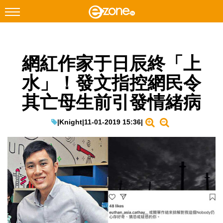
搜尋
網紅作家于日辰終「上
Facebook
Instagram
水」！發文指控網民令
科技焦點
其亡母生前引發情緒病
網絡生活
遊戲動漫
|
Knight
|
11-01-2019 15:36
|
教學評測
EduTech
IT Times
生成式AI與雲端應用
Enterprise Digital Transformation