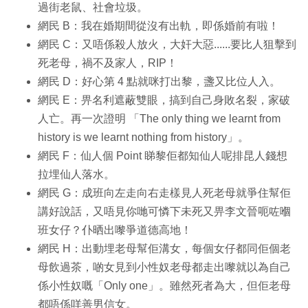
過街老鼠、社會垃圾。
網民 B：我在婚期間從沒有出軌，即係婚前有啦！
網民 C：又唔係殺人放火，大奸大惡......要比人狙擊到
死老母，禍不及家人，RIP！
網民 D：好心第 4 點就咪打出黎，盞又比位人入。
網民 E：畀名利遮蔽雙眼，搞到自己身敗名裂，家破
人亡。再一次證明 「The only thing we learnt from
history is we learnt nothing from history」。
網民 F：仙人個 Point 睇黎佢都知仙人呢排昆人錢想
拉埋仙人落水。
網民 G：成班向左走向右走樣見人死老母就爭住幫佢
講好說話，又唔見你哋可憐下未死又畀李文晉呃咗嗰
班女仔？仆晒出嚟爭道德高地！
網民 H：出動埋老母幫佢溝女，每個女仔都同佢個老
母飲過茶，啲女見到小性奴老母都走出嚟就以為自己
係小性奴嘅「Only one」。雖然死者為大，但佢老母
都唔係咩善男信女。