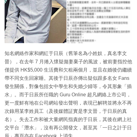
特集
知名網絡作家和網紅于日辰（舊筆名為小姓奴，真名李文
晉），在去年 7 月捲入懷疑拋妻棄子的風波，被前妻指控他
僅提供 HK$5,000 生活費和欠租兩個月，並且在婚後仍繼續
帶不同女生回家睡。其後于日辰亦傳出疑似跟多名女 Fans
發生關係，對像包括女中學生和失婚少婦等，令其形象「插
水」。而于日辰所任職的 Guru Online 超凡網絡上市公司，
更一度鮮有地在公司網站發出聲明，表現已解聘並將永不再
次錄用某李姓員工（及後媒體証實是李文晉，于日辰的真
名）。失去工作和被大量網民指責的于日辰，其後在網上社
交平台「潛水」，沒有再公開發文，甚至其「一日之計于日
辰」專頁亦在 Facebook 上消失。