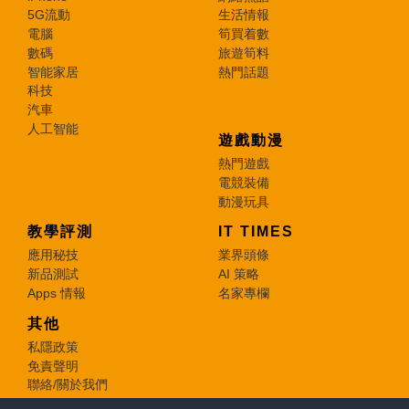
5G流動
生活情報
電腦
筍買着數
數碼
旅遊筍料
智能家居
熱門話題
科技
汽車
人工智能
遊戲動漫
熱門遊戲
電競裝備
動漫玩具
教學評測
IT TIMES
應用秘技
業界頭條
新品測試
AI 策略
Apps 情報
名家專欄
其他
私隱政策
免責聲明
聯絡/關於我們