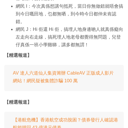
網民 I：今次真係想講句抵死，當日你無做錯就唔會搞
到今日嘅田地，乜都無哂，到今時今日都仲未肯認
錯。
網民 J：Hi 佢還 Hi 佢，搞埋人地身邊啲人就真係癡向
左走向右走線，搞死埋人地老母都覺得無問題，兒登
仔真係一班小學雞睇，講多都無謂！
【精選報道】
AV 達人六道仙人集資籌辦 CableAV 正版成人影片
網站！網民疑被集體詐騙 100 萬
【精選報道】
【港航危機】香港航空成功脫困？債券發行人確認港
航能贖回 43 億港元債券