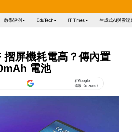
教學評測
EduTech
IT Times
生成式AI與雲端
xy F 摺屏機耗電高？傳內置
00mAh 電池
在Google
追蹤《e-zone》