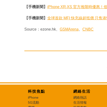
【手機新聞】
iPhone XR‧XS 官方推限時優惠！低
【手機新聞】
全球首款 MFI 快充線超抵價 只售港幣
Source：ezone.hk、
GSMArena
、
CNBC
科技焦點
網絡生活
iPhone
網絡熱話
5G流動
生活情報