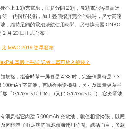
，屆時機身不止 1 顆充電池，而是分開 2 顆，每顆電池容量高達
amsung 第一代摺屏技術，加上整個摺屏完全伸展時，尺寸高達
充電池，維持足夠的電池續航使用時間。另根據美國 CNBC
間 2 月 20 日正式公布！
定！比 MWC 2019 更早發布
FlexPai 真機上手試 記者：真可放入褲袋？
屏機以現時所知規格，摺合時單一屏幕是 4.38 吋，完全伸展時是 7.3
3,100mAh 充電池，有助令兩邊機身，尺寸及重量更為平
「Galaxy S10 Lite」 (又稱 Galaxy S10E)，它充電池
版)，另有消息指它內建 5,000mAh 充電池，數值相當誇張，以應
量，及同樣為了有足夠的電池續航使用時間。總括而言，多款