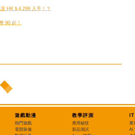
至 HK＄4,299 入手！？
 90 起！
遊戲動漫
教學評測
I
熱門遊戲
應用秘技
業
電競裝備
新品測試
AI