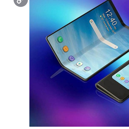
Copy
Link