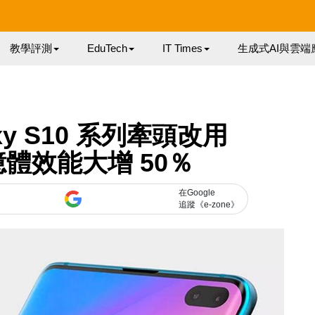
教學評測
EduTech
IT Times
生成式AI與雲端
axy S10 系列牽頭改用
記憶體效能大增 50％
在Google
追蹤《e-zone》