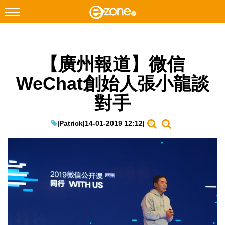
搜尋
【廣州報道】微信
Facebook
Instagram
WeChat創始人張小龍談
科技焦點
對手
網絡生活
遊戲動漫
|
Patrick
|
14-01-2019 12:12
|
教學評測
EduTech
IT Times
生成式AI與雲端應用
Enterprise Digital Transformation