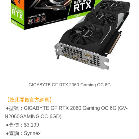
GIGABYTE GF RTX 2060 Gaming OC 6G
【按此開啟官方網頁】
●型號：GIGABYTE GF RTX 2060 Gaming OC 6G (GV-
N2060GAMING OC-6GD)
●售價：$3,199
●查詢：Synnex