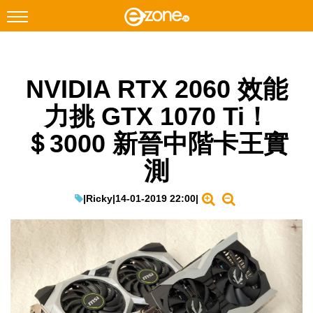
搜尋
NVIDIA RTX 2060 效能
Facebook
Instagram
力挑 GTX 1070 Ti！
科技焦點
＄3000 新晉中階卡王實
網絡生活
測
遊戲動漫
教學評測
|
Ricky
|
14-01-2019 22:00
|
EduTech
IT Times
生成式AI與雲端應用
Enterprise Digital Transformation