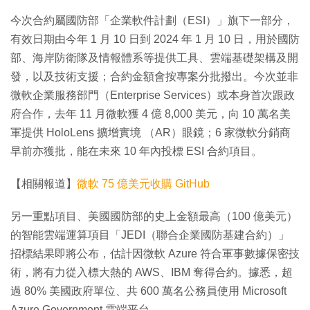
今次合約屬國防部「企業軟件計劃（ESI）」旗下一部分，
有效日期由今年 1 月 10 日到 2024 年 1 月 10 日，用於國防
部、海岸防衛隊及情報體系等提供工具、雲端基礎架構及開
發，以及技術支援；合約金額會按專案分批撥出。今次並非
微軟企業服務部門（Enterprise Services）或本身首次跟政
府合作，去年 11 月微軟獲 4 億 8,000 美元，向 10 萬名美
軍提供 HoloLens 擴增實境 （AR）眼鏡；6 家微軟分銷商
早前亦獲批，能在未來 10 年內投標 ESI 合約項目。
【相關報道】
微軟 75 億美元收購 GitHub
另一重點項目、美國國防部的史上金額最高（100 億美元）
的智能雲端運算項目「JEDI（聯合企業國防基建合約）」
招標結果即將公布，估計因微軟 Azure 符合軍事數據保密技
術，將有力從入標大熱的 AWS、IBM 奪得合約。據悉，超
過 80% 美國政府單位、共 600 萬名公務員使用 Microsoft
Azure Government 雲端平台。