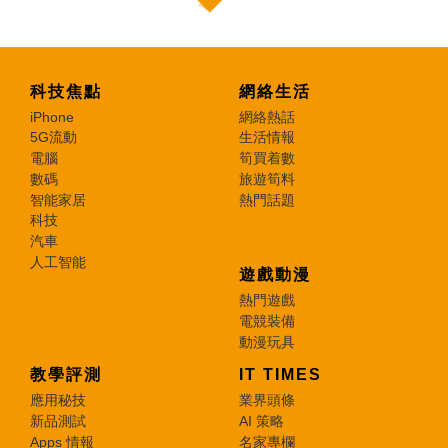
科技焦點
網絡生活
iPhone
網絡熱話
5G流動
生活情報
電腦
筍買着數
數碼
旅遊筍料
智能家居
熱門話題
科技
汽車
人工智能
遊戲動漫
熱門遊戲
電競裝備
動漫玩具
教學評測
IT TIMES
應用秘技
業界頭條
新品測試
AI 策略
Apps 情報
名家專欄