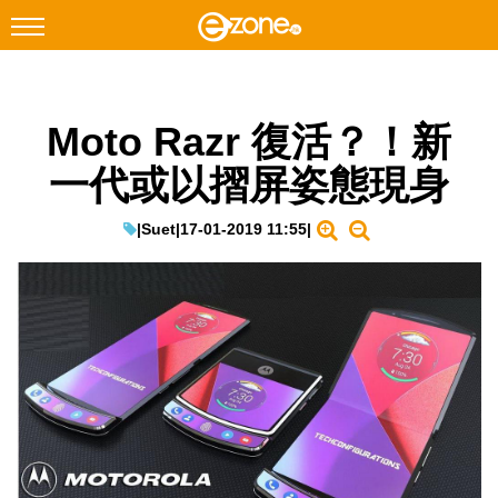
搜尋
Moto Razr 復活？！新
Facebook
Instagram
一代或以摺屏姿態現身
科技焦點
網絡生活
|
Suet
|
17-01-2019 11:55
|
遊戲動漫
教學評測
EduTech
IT Times
生成式AI與雲端應用
Enterprise Digital Transformation