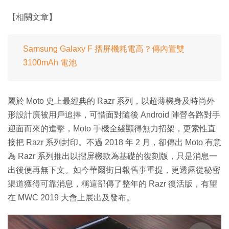
【相關文章】
Samsung Galaxy F 摺屏機耗電高？傳內置雙
3100mAh 電池
屬於 Moto 史上最經典的 Razr 系列，以超薄機身及時尚外
形設計廣被用戶追捧，可惜面對隨後 Android 陣營各路對手
迎面而來的進擊，Moto 手機全綫顯得無力招架，更索性直
接把 Razr 系列封印。不過 2018 年 2 月，卻傳出 Moto 有意
為 Razr 系列推出以摺屏機款為基礎的復刻版，只是消息一
出後便再無下文。如今華爾街日報舊事重提，更透露從秘密
渠道獲得可靠消息，稱這部傳了整年的 Razr 復活版，有望
在 MWC 2019 大會上展出及發布。