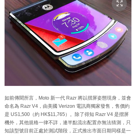
如前傳聞所言，Moto 新一代 Razr 將以摺屏姿態現身，並會
命名為 Razr V4，由美國 Verizon 電訊商獨家發售，售價約
是 US1,500（約 HK$11,765）。除了得知 Razr V4 是摺屏
機外，其他規格一律不詳，連半點流出配置亦無法猜測，只
知該型號目前正處於測試階段，正式推出市面日期同樣是一