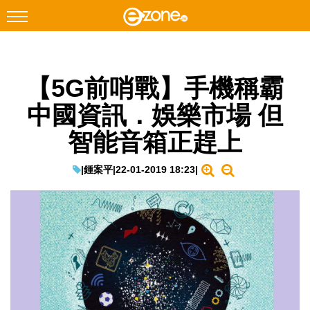
搜尋
【5G前哨戰】手機稱霸
Facebook
Instagram
中國資訊．娛樂市場 但
科技焦點
智能音箱正趕上
網絡生活
遊戲動漫
|
鍾案平
|
22-01-2019 18:23
|
教學評測
EduTech
IT Times
生成式AI與雲端應用
Enterprise Digital Transformation