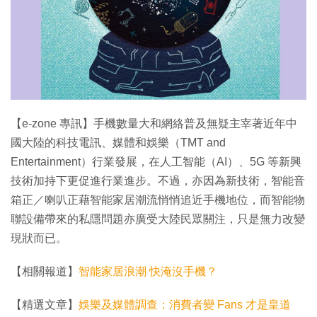
特集
【e-zone 專訊】手機數量大和網絡普及無疑主宰著近年中
國大陸的科技電訊、媒體和娛樂（TMT and
Entertainment）行業發展，在人工智能（AI）、5G 等新興
技術加持下更促進行業進步。不過，亦因為新技術，智能音
箱正／喇叭正藉智能家居潮流悄悄追近手機地位，而智能物
聯設備帶來的私隱問題亦廣受大陸民眾關注，只是無力改變
現狀而已。
【相關報道】
智能家居浪潮 快淹沒手機？
【精選文章】
娛樂及媒體調查：消費者變 Fans 才是皇道