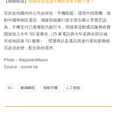
【相關報道】
智能音箱竟讓手機使用率大幅下降？
至於如何國內外公司如何在「手機制霸」環境中找商機，德
勤中國華南區電信、傳媒和娛樂行業主管合夥人李寶芝認
為，手機支付已逐漸取代銀行卡，而隨著流動通訊服務收費
開放加上今年 5G 規模化（25 家電訊商今年底將在部分城
市或地區推 5G 服務），營運商以及通訊周邊行業的業務模
式必須改變，配合新的需求。
Photo：AlejandroMarco
Source：ezone.hk
5G
數碼轉型
智能手機
人工智能