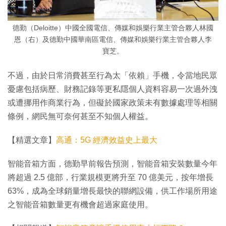
德勤（Deloitte）中國全國電信、傳媒和娛樂行業主管合夥人林國
恩（右）及德勤中國華南區電信、傳媒和娛樂行業主管合夥人李
寶芝。
不過，由於日常消費甚至行為太「依賴」手機，令當地民眾
憂慮包括病歷、財務記錄等更私隱個人資料容易一次過外洩
或遭挪用作商業行為，但礙於國家政策未有數據處理等相關
條例，網民無可奈何甚至不知個人權益。
【精選文章】
高通：5G 經濟效益史上最大
智能音箱方面，德勤早前報告預測，智能音箱安裝數量今年
將超過 2.5 億部，行業規模更將升至 70 億美元，按年增長
63%，成為全球銷量增長最快的聯網設備，供工作場所用途
之智能音箱數量更有機會超過家庭使用。