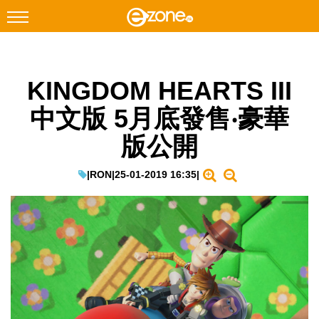
搜尋
KINGDOM HEARTS III
Facebook
Instagram
中文版 5月底發售‧豪華
科技焦點
版公開
網絡生活
遊戲動漫
|
RON
|
25-01-2019 16:35
|
教學評測
EduTech
IT Times
生成式AI與雲端應用
Enterprise Digital Transformation