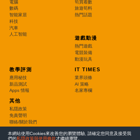
電腦
筍買着數
數碼
旅遊筍料
智能家居
熱門話題
科技
汽車
人工智能
遊戲動漫
熱門遊戲
電競裝備
動漫玩具
教學評測
IT TIMES
應用秘技
業界頭條
新品測試
AI 策略
Apps 情報
名家專欄
其他
私隱政策
免責聲明
聯絡/關於我們
本網站使用Cookies來改善您的瀏覽體驗, 請確定您同意及接受我
© 2026 e-zone. All Rights Reserved.
們的
私隱政策與使用條款
才繼續瀏覽。