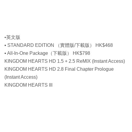
•英文版
▪ STANDARD EDITION （實體版/下載版） HK$468
▪ All-In-One Package（下載版） HK$798
KINGDOM HEARTS HD 1.5 + 2.5 ReMIX (Instant Access)
KINGDOM HEARTS HD 2.8 Final Chapter Prologue
(Instant Access)
KINGDOM HEARTS III