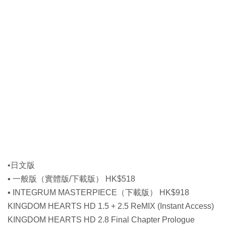
•日文版
▪ 一般版（實體版/下載版） HK$518
▪ INTEGRUM MASTERPIECE（下載版） HK$918
KINGDOM HEARTS HD 1.5 + 2.5 ReMIX (Instant Access)
KINGDOM HEARTS HD 2.8 Final Chapter Prologue