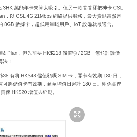
價錢對比 3HK 萬能年卡未算太吸引。但另一款養養冧把神卡 CSL
 Plan，以 CSL 4G 21Mbps 網絡提供服務，最大賣點當然是
年的 8GB 數據卡，超低用量嘅用戶、IoT 設備就最適合。
嘅 Plan，但先前要 HK$218 儲值額 / 2GB，無乜討論價
同講法！
$38 有將 HK$48 儲值額嘅 SIM 卡，開卡有效期 180 日，
值額兼可將儲值卡有效期，延至增值日起計 180 日。即係實俾
 日實俾 HK$20 增值去延期。