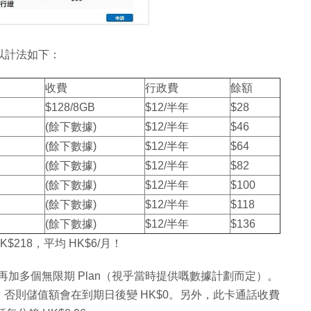
所以計法如下：
收費
行政費
餘額
$128/8GB
$12/半年
$28
(餘下數據)
$12/半年
$46
(餘下數據)
$12/半年
$64
(餘下數據)
$12/半年
$82
(餘下數據)
$12/半年
$100
(餘下數據)
$12/半年
$118
(餘下數據)
$12/半年
$136
218，平均 HK$6/月！
隨時再加多個無限期 Plan（視乎當時提供嘅數據計劃而定）。
否則儲值額會在到期日後變 HK$0。另外，此卡通話收費