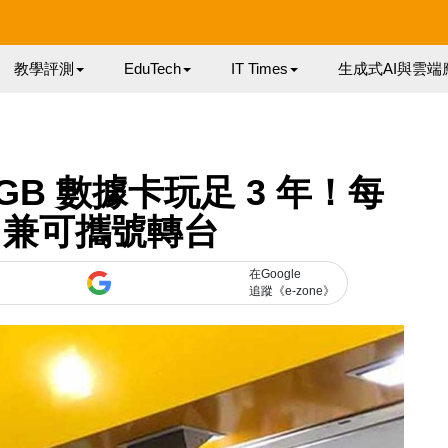
教學評測
EduTech
IT Times
生成式AI與雲端
GB 數據卡玩足 3 年！每
6 兼可攜號轉台
在Google
追蹤《e-zone》