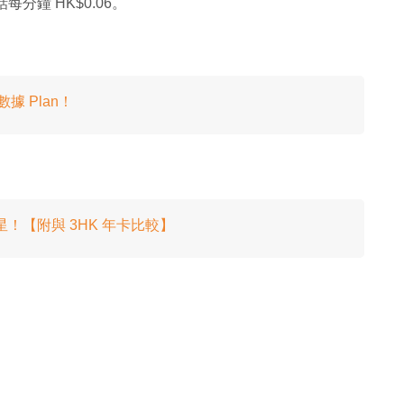
分鐘 HK$0.06。
據 Plan！
救星！【附與 3HK 年卡比較】