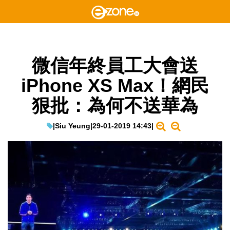
微信年終員工大會送
iPhone XS Max！網民
狠批：為何不送華為
|
Siu Yeung
|
29-01-2019 14:43
|