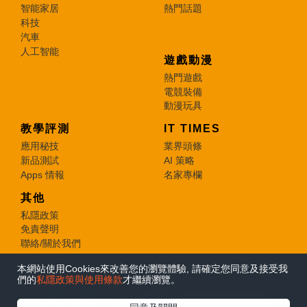
智能家居
熱門話題
科技
汽車
人工智能
遊戲動漫
熱門遊戲
電競裝備
動漫玩具
教學評測
IT TIMES
應用秘技
業界頭條
新品測試
AI 策略
Apps 情報
名家專欄
其他
私隱政策
免責聲明
聯絡/關於我們
本網站使用Cookies來改善您的瀏覽體驗, 請確定您同意及接受我
© 2026 e-zone. All Rights Reserved.
們的
私隱政策與使用條款
才繼續瀏覽。
在Google