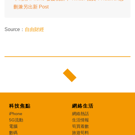
刪兼另出新 Post
Source：
自由財經
科技焦點
網絡生活
iPhone
網絡熱話
5G流動
生活情報
電腦
筍買着數
數碼
旅遊筍料