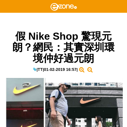
假 Nike Shop 驚現元
朗？網民：其實深圳環
境仲好過元朗
|
TT
|
01-02-2019 16:57
|