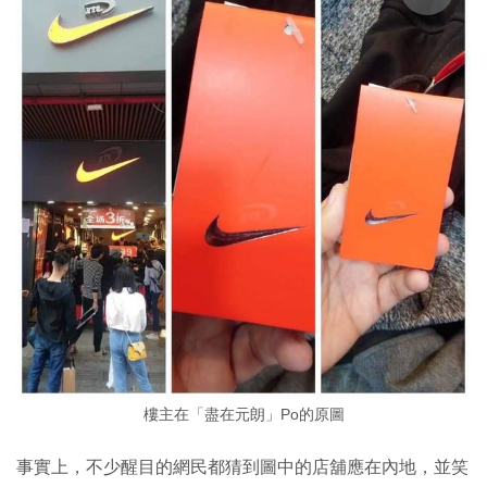
樓主在「盡在元朗」Po的原圖
事實上，不少醒目的網民都猜到圖中的店舖應在內地，並笑