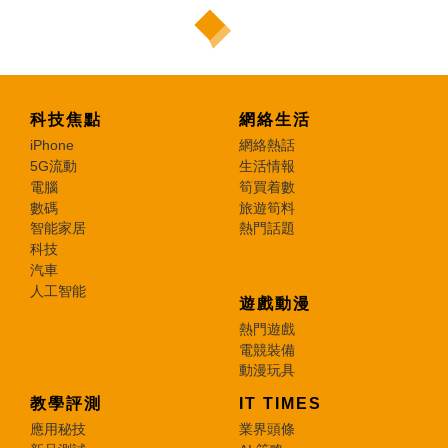
科技焦點
網絡生活
iPhone
網絡熱話
5G流動
生活情報
電腦
筍買着數
數碼
旅遊筍料
智能家居
熱門話題
科技
汽車
人工智能
遊戲動漫
熱門遊戲
電競裝備
動漫玩具
教學評測
IT TIMES
應用秘技
業界頭條