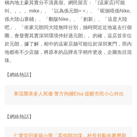
稱內地土豪其實分不清真假。網民留言：「(這家店)可能
叫。。。。mike」、「以為係元朗= =」、「呢個唔係Nike,
係大陸山寨鋪」、「翻版Nike」、「創新」、「這是大陸
吧」、「依家元朗同大陸無咩分別，抽時間近近地返去行個
圈，會發覺其實深圳環境仲好過元朗」。的確，這店並非位
於元朗，據了解，相中的這家店舖可能位於深圳東門，而內
地都有不少店舖，將原本的品牌名字稍作更改，企圖魚目混
珠。
【網絡熱話】
寒流襲美多人死傷 警方拘捕Elsa 提醒市民小心外出
【網絡熱話】
仁愛堂田家炳小學「零假期功課」校長鼓勵趁農曆新