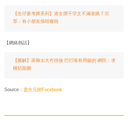
【生仔要考牌系列】港女撰千字文不滿港媽 7 宗
罪：有小朋友係咁㗎啦
【網絡熱話】
【圖解】床褥太大冇得換 巴打唯有用鋸的 網民：求
橫切面圖
Source：
盡在元朗Facebook