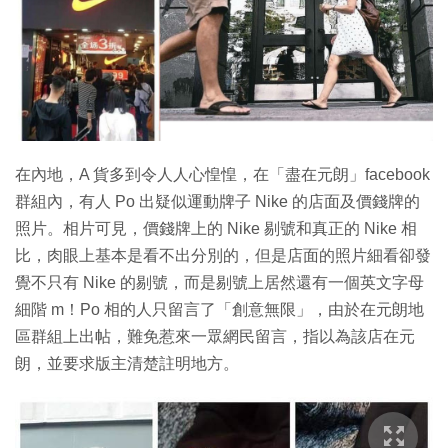
在內地，A 貨多到令人人心惶惶，在「盡在元朗」facebook
群組內，有人 Po 出疑似運動牌子 Nike 的店面及價錢牌的
照片。相片可見，價錢牌上的 Nike 剔號和真正的 Nike 相
比，肉眼上基本是看不出分別的，但是店面的照片細看卻發
覺不只有 Nike 的剔號，而是剔號上居然還有一個英文字母
細階 m！Po 相的人只留言了「創意無限」，由於在元朗地
區群組上出帖，難免惹來一眾網民留言，指以為該店在元
朗，並要求版主清楚註明地方。