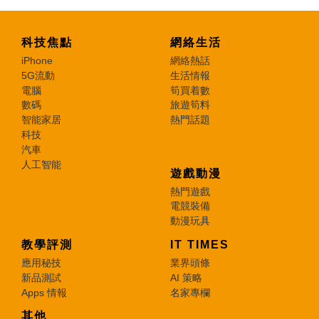
科技焦點
網絡生活
iPhone
網絡熱話
5G流動
生活情報
電腦
筍買着數
數碼
旅遊筍料
智能家居
熱門話題
科技
汽車
人工智能
遊戲動漫
熱門遊戲
電競裝備
動漫玩具
教學評測
IT TIMES
應用秘技
業界頭條
新品測試
AI 策略
Apps 情報
名家專欄
其他