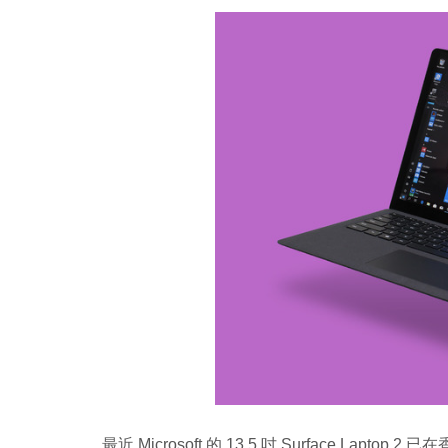
最近 Microsoft 的 13.5 吋 Surface L