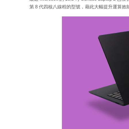
第 8 代四核八線程的型號，藉此大幅提升運算效