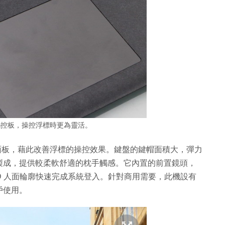
觸控板，操控浮標時更為靈活。
面積的觸控面板，藉此改善浮標的操控效果。鍵盤的鍵帽面積大，彈力
製成，提供較柔軟舒適的枕手觸感。它內置的前置鏡頭，
掃描 3D 人面輪廓快速完成系統登入。針對商用需要，此機設有
戶使用。