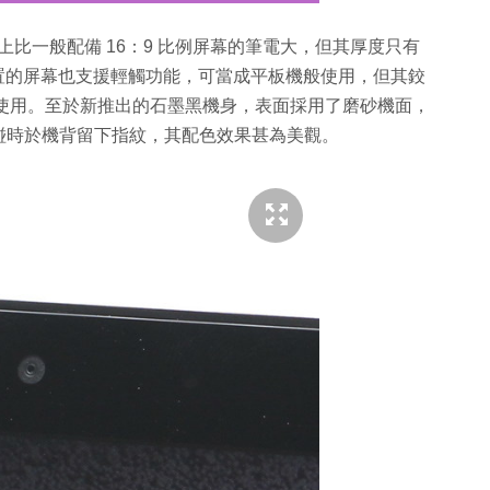
，故此外形上比一般配備 16：9 比例屏幕的筆電大，但其厚度只有
op 2 內置的屏幕也支援輕觸功能，可當成平板機般使用，但其鉸
模式使用。至於新推出的石墨黑機身，表面採用了磨砂機面，
碰時於機背留下指紋，其配色效果甚為美觀。