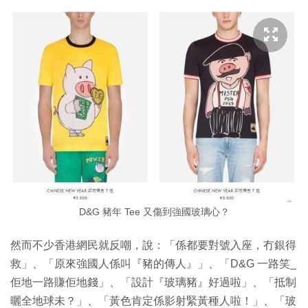
D&G 豬年 Tee 又傷到強國玻璃心？
然而不少香港網民就反嘲，說：「係都要對號入座，冇銀得
救」、「原來強國人係叫『豬的傳人』」、「D&G 一路笑_
佢地一路賺佢地錢」、「設計『玻璃豬』好過啦」、「抵制
曬全地球未？」、「黃色肯定係影射緊黃種人啦！」、「玻