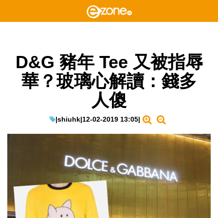
D&G 豬年 Tee 又被指辱
華？玻璃心解讀：錢多
人傻
|
shiuhk
|
12-02-2019 13:05
|