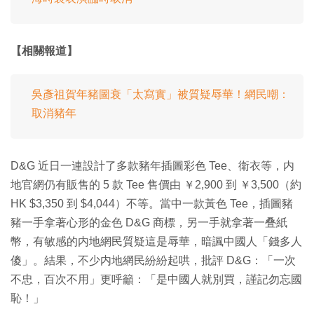
【相關報道】
吳彥祖賀年豬圖衰「太寫實」被質疑辱華！網民嘲：
取消豬年
D&G 近日一連設計了多款豬年插圖彩色 Tee、衛衣等，内
地官網仍有販售的 5 款 Tee 售價由 ￥2,900 到 ￥3,500（約
HK $3,350 到 $4,044）不等。當中一款黃色 Tee，插圖豬
豬一手拿著心形的金色 D&G 商標，另一手就拿著一叠紙
幣，有敏感的内地網民質疑這是辱華，暗諷中國人「錢多人
傻」。結果，不少内地網民紛紛起哄，批評 D&G：「一次
不忠，百次不用」更呼籲：「是中國人就別買，謹記勿忘國
恥！」