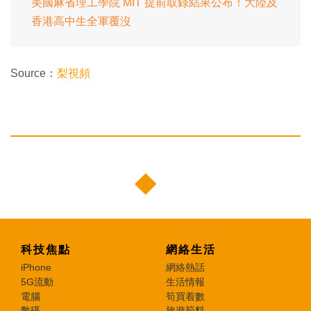
美國麻省理工學院 MIT 提前取錄結果公布！大陸及
香港高中生全軍覆沒
Source：
梨視頻
科技焦點
網絡生活
iPhone
網絡熱話
5G流動
生活情報
電腦
筍買着數
數碼
旅遊筍料