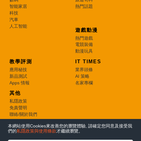
智能家居
熱門話題
科技
汽車
人工智能
遊戲動漫
熱門遊戲
電競裝備
動漫玩具
教學評測
IT TIMES
應用秘技
業界頭條
新品測試
AI 策略
Apps 情報
名家專欄
其他
私隱政策
免責聲明
聯絡/關於我們
本網站使用Cookies來改善您的瀏覽體驗, 請確定您同意及接受我
© 2026 e-zone. All Rights Reserved.
們的
私隱政策與使用條款
才繼續瀏覽。