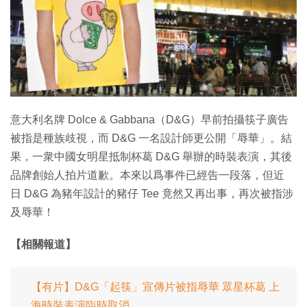
意大利名牌 Dolce & Gabbana（D&G）早前拍攝筷子廣告
被指是種族歧視，而 D&G 一名設計師更公開「辱華」。結
果，一衆中國女明星抵制杯葛 D&G 舉辦的時裝表演，其後
品牌創始人拍片道歉。本來以爲事件已經告一段落，但近
日 D&G 為豬年設計的豬仔 Tee 竟然又再出事，再次被指涉
及辱華！
【相關報道】
【有片】D&G「起筷」宣傳片被指辱華 眾星杯葛 上
海時裝表演臨時取消