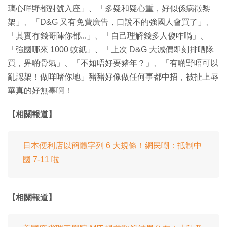
璃心咩野都對號入座」、「多疑和疑心重，好似係病徵黎
架」、「D&G 又有免費廣告，口說不的強國人會買了」、
「其實冇錢哥陣你都...」、「自己理解錢多人傻咋喎」、
「強國哪來 1000 蚊紙」、「上次 D&G 大減價即刻排晒隊
買，畀啲骨氣」、「不如唔好要豬年？」、「有啲野唔可以
亂認架！做咩啫你地」豬豬好像做任何事都中招，被扯上辱
華真的好無辜啊！
【相關報道】
日本便利店以簡體字列 6 大規條！網民嘲：抵制中
國 7-11 啦
【相關報道】