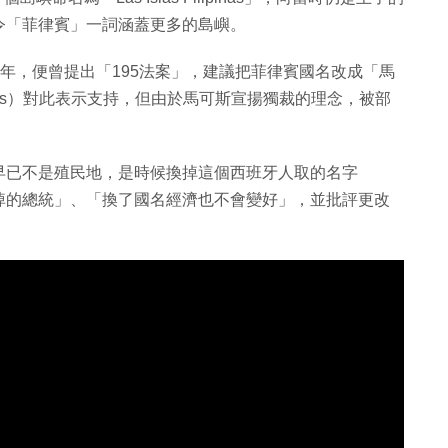
令「菲律賓」一詞涵蓋更多的島嶼。
1978年，便曾提出「195法案」，建議把菲律賓國名改成「馬
arcos）對此表示支持，但由於馬可斯宣揚獨裁的理念，被部
早已不是殖民地，是時候換掉這個西班牙人取的名字
掉的總統」、「換了國名經濟也不會變好」，並批評更改