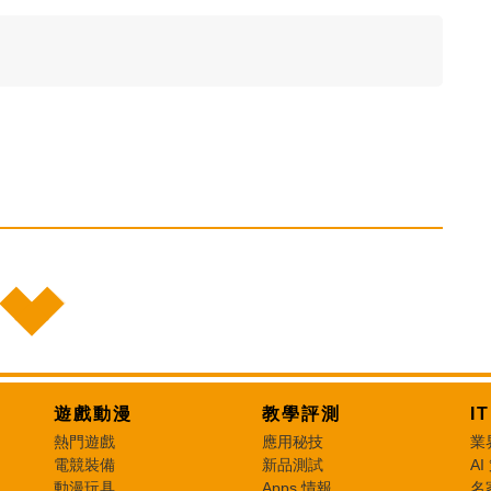
遊戲動漫
教學評測
I
熱門遊戲
應用秘技
業
電競裝備
新品測試
AI
動漫玩具
Apps 情報
名