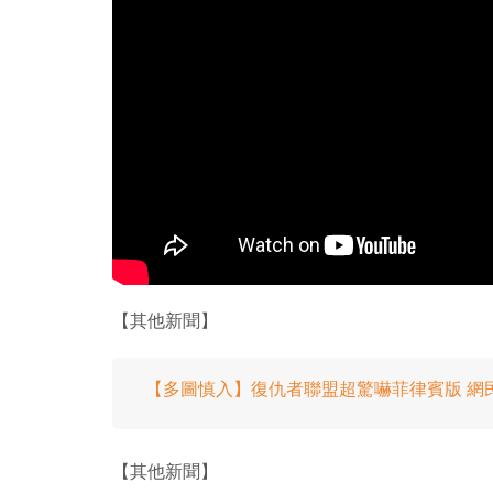
【其他新聞】
【多圖慎入】復仇者聯盟超驚嚇菲律賓版 網
【其他新聞】