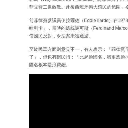
菲立普二世致敬。此後西班牙擴大殖民的範圍，
前菲律賓參議員伊拉爾德（Eddie Ilarde）在
哈利卡」，當時的總統馬可斯（Ferdinand M
份國民反對，令法案未獲通過。
至於民眾方面則意見不一，有人表示：「菲律賓
了」，但也有網民指：「比起換國名，我更想換
國名根本是浪費錢。