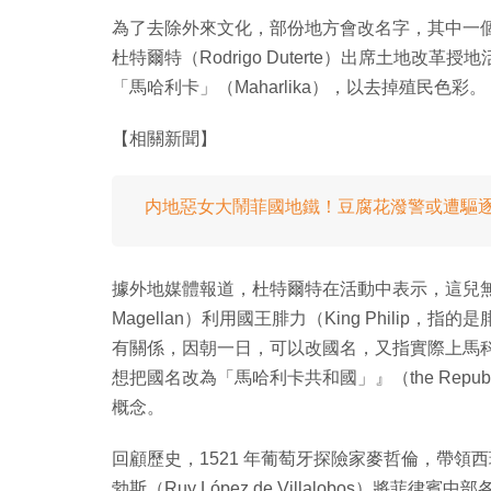
為了去除外來文化，部份地方會改名字，其中一
杜特爾特（Rodrigo Duterte）出席土地
「馬哈利卡」（Maharlika），以去掉殖民色彩。
【相關新聞】
内地惡女大鬧菲國地鐵！豆腐花潑警或遭驅
據外地媒體報道，杜特爾特在活動中表示，這兒無可
Magellan）利用國王腓力（King Phili
有關係，因朝一日，可以改國名，又指實際上馬科斯（F
想把國名改為「馬哈利卡共和國」』（the Republi
概念。
回顧歷史，1521 年葡萄牙探險家麥哲倫，帶領
勃斯（Ruy López de Villalobos）將菲律賓中