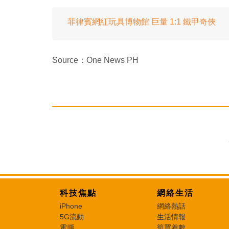
菲律賓網紅玩具博物館 巨量 1:1 鐵甲奇俠
Source：One News PH
科技焦點
網絡生活
iPhone
網絡熱話
5G流動
生活情報
電腦
筍買着數