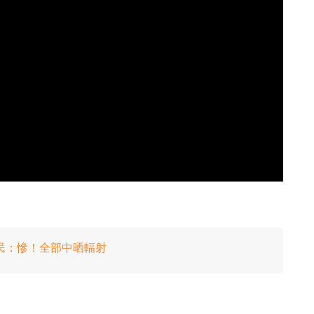
民：慘！全部中晒輻射