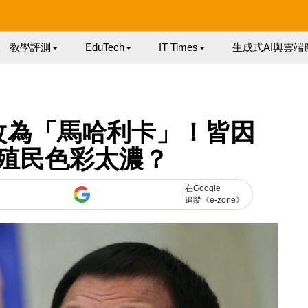
教學評測
EduTech
IT Times
生成式AI與雲端
改為「馬哈利卡」！皆因
殖民色彩太濃？
在Google
追蹤《e-zone》