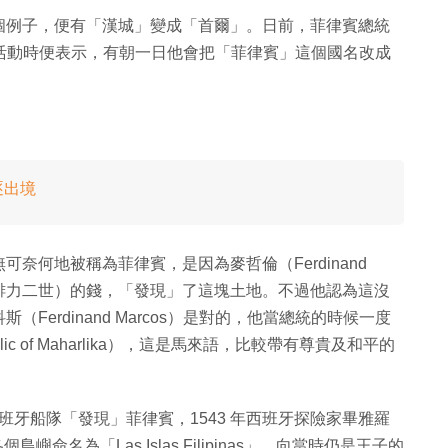
個例子，便有「漢城」變成「首爾」。日前，菲律賓總統
改革授地活動時便表示，有朝一日他會把「菲律賓」這個國名改成
逐出境
奈何地被稱為菲律賓，是因為麥哲倫（Ferdinand
p，指的是腓力二世）的錢，「發現」了這塊土地。不過他認為這沒
erdinand Marcos）是對的，他當總統的時候一度
c of Maharlika），這是馬來語，比較帶有尊貴及和平的
西班牙船隊「發現」菲律賓，1543 年西班牙探險家畢雅羅
部各個島嶼命名為「Las Islas Filipinas」，向當時仍是王子的