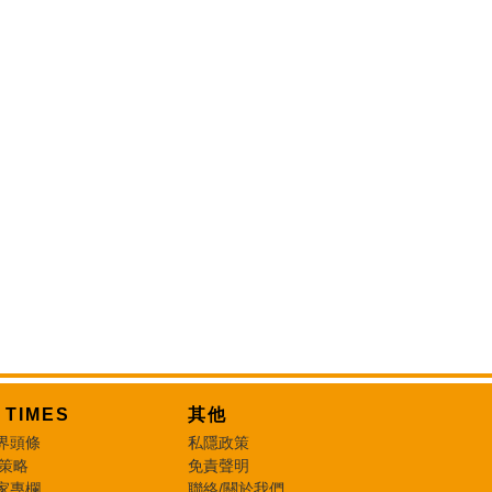
T TIMES
其他
界頭條
私隱政策
 策略
免責聲明
家專欄
聯絡/關於我們