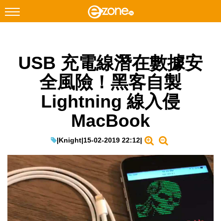
搜尋
USB 充電線潛在數據安
Facebook
Instagram
全風險！黑客自製
科技焦點
Lightning 線入侵
網絡生活
MacBook
遊戲動漫
教學評測
|
Knight
|
15-02-2019 22:12
|
EduTech
IT Times
生成式AI與雲端應用
Enterprise Digital Transformation