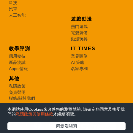
科技
汽車
人工智能
遊戲動漫
熱門遊戲
電競裝備
動漫玩具
教學評測
IT TIMES
應用秘技
業界頭條
新品測試
AI 策略
Apps 情報
名家專欄
其他
私隱政策
免責聲明
聯絡/關於我們
本網站使用Cookies來改善您的瀏覽體驗, 請確定您同意及接受我
© 2026 e-zone. All Rights Reserved.
們的
私隱政策與使用條款
才繼續瀏覽。
在Google
同意及關閉
追蹤《e-zone》