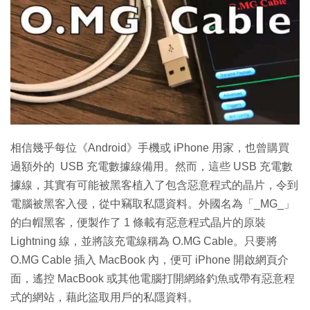
特集
相信幾乎每位《Android》手機或 iPhone 用家，也曾購買
過額外的 USB 充電數據線備用。然而，這些 USB 充電數
據線，其實有可能被黑客植入了包含惡意程式的晶片，令到
電腦被黑客入侵，從中竊取私隱資料。外國名為「_MG_」
的白帽黑客，便製作了 1 條載有惡意程式晶片的原裝
Lightning 線，並將該充電線稱為 O.MG Cable。只要將
O.MG Cable 插入 MacBook 內，便可 iPhone 開啟網頁介
面，遙控 MacBook 或其他電腦打開網絡釣魚或帶有惡意程
式的網站，藉此盜取用戶的私隱資料。