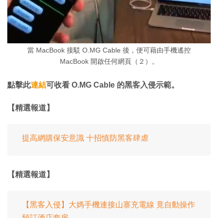
當 MacBook 接駁 O.MG Cable 後，便可藉由手機遙控
MacBook 開啟任何網頁（２）。
點擊此
連結
可收看 O.MG Cable 的黑客入侵示範。
【精選報道】
提高網購保安意識 十招慎防黑客肆虐
【精選報道】
【黑客入侵】大媽手機連接山寨充電線 竟自動操作
預訂酒店套房