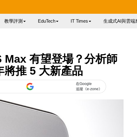
教學評測
EduTech
IT Times
生成式AI與雲端
XS Max 有望登場？分析師
今年將推 5 大新產品
在Google
追蹤《e-zone》