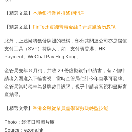
【精選文章】
本地銀行業首推遙距開戶
【精選文章】
FinTech實踐普惠金融？營運風險勿忽視
此外，上述疑將獲發牌照的機構，部分其關連公司亦是儲值
支付工具（SVF）持牌人，如：支付寶香港、HKT
Payment、WeChat Pay Hog Kong。
金管局去年 8 月稱，共收 29 份虛擬銀行申請書，有 7 個申
請者入圍進入下輪審視，當時金管局估計今年首季可發牌。
金管局當時稱未為發牌數目設限，視乎申請者審視和盡職審
查結果。
【精選文章】
香港金融從業員需學習數碼轉型技能
Photo：經濟日報圖片庫
Source：ezone.hk