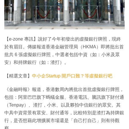
【e-zone 專訊】說好了今年初發出的虛擬銀行牌照，現終
於有眉目。傳媒報道香港金融管理局（HKMA）即將批出首
批共 6 張虛擬銀行牌照，中選者包括中資（如：小米及眾
安）和持牌銀行（如：渣打）。
【精選文章】
中小企Startup 開戶口難？等虛擬銀行吧
《金融時報》報道，香港數周內將批出首批虛擬銀行牌照，
包括：阿里巴巴旗下螞蟻金服、香港電訊、騰訊旗下財付通
（Tenpay）、渣打，小米、以及夥拍中信銀行的眾安。其
中具中資背景有眾安、財付通等，比較特別是渣打為持牌銀
行，是否想藉此增擴展市場還是「自己打自己」則有待觀
察。